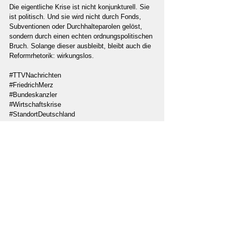
Die eigentliche Krise ist nicht konjunkturell. Sie 
ist politisch. Und sie wird nicht durch Fonds, 
Subventionen oder Durchhalteparolen gelöst, 
sondern durch einen echten ordnungspolitischen 
Bruch. Solange dieser ausbleibt, bleibt auch die 
Reformrhetorik: wirkungslos.
#TTVNachrichten
#FriedrichMerz
#Bundeskanzler
#Wirtschaftskrise
#StandortDeutschland
#Deindustrialisierung
#Zentralplanung
#Staatswirtschaft
#Marktwirtschaft
#Ordnungspolitik
#Mittelstand
#Bürokratieabbau
#Energiepolitik
#Kapitalflucht
#Deutschlandfonds
#Subventionspolitik