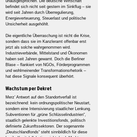
unausgesprochen. Die deutsche Wirtschaft 
befindet sich nicht seit gestern im Sinkflug – sie 
wird seit Jahren durch Überregulierung, 
Energieverteuerung, Steuerlast und politische 
Unsicherheit ausgehöhlt.
Die eigentliche Überraschung ist nicht die Krise, 
sondern dass sie im Kanzleramt offenbar erst 
jetzt als solche wahrgenommen wird. 
Industrieverbände, Mittelstand und Ökonomen 
haben seit Jahren gewarnt. Doch die Berliner 
Blase – flankiert von NGOs, Förderprogrammen 
und wohlmeinender Transformationsrhetorik – 
hat diese Signale konsequent überhört.
Wachstum per Dekret
Merz’ Antwort auf den Standortverfall ist 
bezeichnend: kein ordnungspolitischer Neustart, 
sondern eine Intensivierung staatlicher Lenkung. 
Subventionen für „grüne Schlüsselindustrien“, 
staatlich gelenkte Investitionsfonds, politisch 
definierte Zukunftssektoren. Der sogenannte 
„Deutschlandfonds“ steht sinnbildlich für diese 