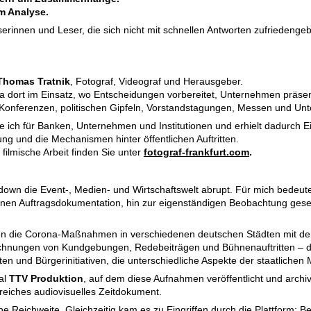
m Analyse.
serinnen und Leser, die sich nicht mit schnellen Antworten zufriedenge
Thomas Tratnik
, Fotograf, Videograf und Herausgeber.
ort im Einsatz, wo Entscheidungen vorbereitet, Unternehmen präsentie
len Konferenzen, politischen Gipfeln, Vorstandstagungen, Messen und U
e ich für Banken, Unternehmen und Institutionen und erhielt dadurch Ei
g und die Mechanismen hinter öffentlichen Auftritten.
filmische Arbeit finden Sie unter
fotograf-frankfurt.com
.
own die Event-, Medien- und Wirtschaftswelt abrupt. Für mich bedeute
nen Auftragsdokumentation, hin zur eigenständigen Beobachtung gesells
n die Corona-Maßnahmen in verschiedenen deutschen Städten mit de
chnungen von Kundgebungen, Redebeiträgen und Bühnenauftritten – da
ten und Bürgerinitiativen, die unterschiedliche Aspekte der staatlichen
al
TTV Produktion
, auf dem diese Aufnahmen veröffentlicht und archiv
reiches audiovisuelles Zeitdokument.
e Reichweite. Gleichzeitig kam es zu Eingriffen durch die Plattform: Be