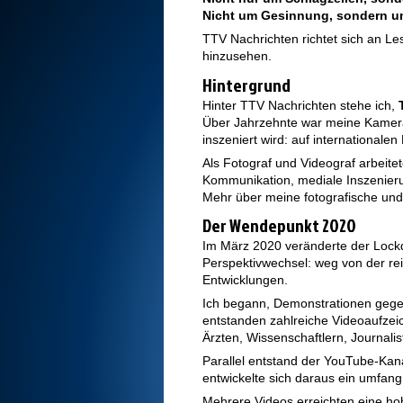
Nicht um Gesinnung, sondern u
TTV Nachrichten richtet sich an Le
hinzusehen.
Hintergrund
Hinter TTV Nachrichten stehe ich,
Über Jahrzehnte war meine Kamera d
inszeniert wird: auf internationa
Als Fotograf und Videograf arbeitet
Kommunikation, mediale Inszenierun
Mehr über meine fotografische und 
Der Wendepunkt 2020
Im März 2020 veränderte der Lockd
Perspektivwechsel: weg von der rei
Entwicklungen.
Ich begann, Demonstrationen gege
entstanden zahlreiche Videoaufzei
Ärzten, Wissenschaftlern, Journalis
Parallel entstand der YouTube-Kan
entwickelte sich daraus ein umfang
Mehrere Videos erreichten eine hoh