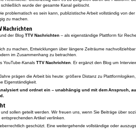
chließlich wurde der gesamte Kanal gelöscht.
e problematisch es sein kann, publizistische Arbeit vollständig von der
ngig zu machen.
V Nachrichten
rund der Blog
TTV Nachrichten
– als eigenständige Plattform für Rec
lich zu machen, Entwicklungen über längere Zeiträume nachvollziehbar
sondern im Zusammenhang zu betrachten.
des YouTube-Kanals
TTV Nachrichten
. Er ergänzt den Blog um Intervi
hre prägen die Arbeit bis heute: größere Distanz zu Plattformlogiken
he Eigenständigkeit.
analysiert und ordnet ein – unabhängig und mit dem Anspruch, a
d.
cht
 und sollen geteilt werden. Wir freuen uns, wenn Sie Beiträge über so
 entsprechenden Artikel verlinken.
rheberrechtlich geschützt. Eine weitergehende vollständige oder ausz