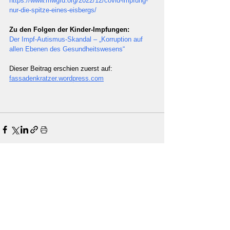
https://www.mwgfd.org/2022/12/covid-impfung-
nur-die-spitze-eines-eisbergs/
Zu den Folgen der Kinder-Impfungen:
Der Impf-Autismus-Skandal – „Korruption auf 
allen Ebenen des Gesundheitswesens“
Dieser Beitrag erschien zuerst auf: 
fassadenkratzer.wordpress.com
Unterstützung
Unterstütze unabhängigen Journalismus und
unsere Arbeit mit einer Spende!
Jetzt spenden