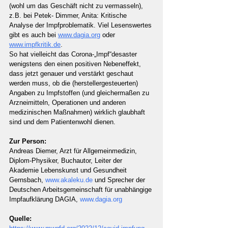
(wohl um das Geschäft nicht zu vermasseln), 
z.B. bei Petek- Dimmer, Anita: Kritische 
Analyse der Impfproblematik. Viel Lesenswertes 
gibt es auch bei 
www.dagia.org
 oder 
www.impfkritik.de
.
So hat vielleicht das Corona-„Impf“desaster 
wenigstens den einen positiven Nebeneffekt, 
dass jetzt genauer und verstärkt geschaut 
werden muss, ob die (herstellergesteuerten) 
Angaben zu Impfstoffen (und gleichermaßen zu 
Arzneimitteln, Operationen und anderen 
medizinischen Maßnahmen) wirklich glaubhaft 
sind und dem Patientenwohl dienen.
Zur Person:
Andreas Diemer, Arzt für Allgemeinmedizin, 
Diplom-Physiker, Buchautor, Leiter der 
Akademie Lebenskunst und Gesundheit 
Gernsbach, 
www.akaleku.de
 und Sprecher der 
Deutschen Arbeitsgemeinschaft für unabhängige 
Impfaufklärung DAGIA, 
www.dagia.org
Quelle: