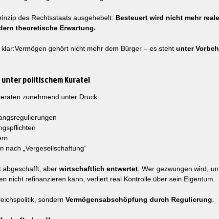
rinzip des Rechtsstaats ausgehebelt: 
Besteuert wird nicht mehr reale
dern theoretische Erwartung.
st klar:Vermögen gehört nicht mehr dem Bürger – es steht 
unter Vorbeha
 unter politischem Kuratel
geraten zunehmend unter Druck:
angsregulierungen
ngspflichten
ern
n nach „Vergesellschaftung“
 abgeschafft, aber 
wirtschaftlich entwertet
. Wer gezwungen wird, unt
en nicht refinanzieren kann, verliert real Kontrolle über sein Eigentum.
eichspolitik, sondern 
Vermögensabschöpfung durch Regulierung
.