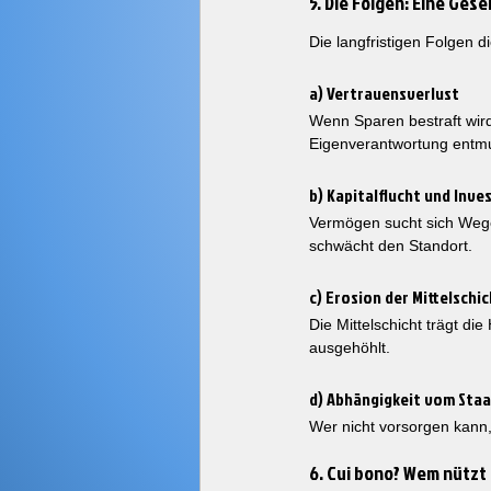
5. Die Folgen: Eine Ges
Die langfristigen Folgen di
a) Vertrauensverlust
Wenn Sparen bestraft wird,
Eigenverantwortung entmu
b) Kapitalflucht und Inve
Vermögen sucht sich Wege.
schwächt den Standort.
c) Erosion der Mittelschi
Die Mittelschicht trägt die
ausgehöhlt.
d) Abhängigkeit vom Sta
Wer nicht vorsorgen kann,
6. Cui bono? Wem nützt