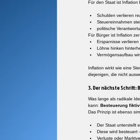
Für den Staat ist Inflatio
Schulden verlieren re
Steuereinnahmen ste
politische Verantwortu
Für Bürger ist Inflation zer
Ersparnisse verlieren
Löhne hinken hinterh
Vermögensaufbau wir
Inflation wirkt wie eine Ste
diejenigen, die nicht aus
3. Der nächste Schritt:
Was lange als radikale Ide
kann: 
Besteuerung fiktive
Das Prinzip ist ebenso si
Der Staat unterstell
Diese wird besteuert 
Verluste oder Marktve