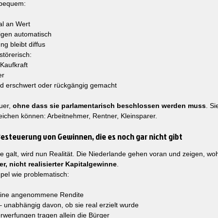
n bequem:
al an Wert
igen automatisch
ng bleibt diffus
störerisch:
 Kaufkraft
er
d erschwert oder rückgängig gemacht
uer, 
ohne dass sie parlamentarisch beschlossen werden muss
. Si
weichen können: Arbeitnehmer, Rentner, Kleinsparer.
 Besteuerung von Gewinnen, die es noch gar nicht gibt
e galt, wird nun Realität. Die Niederlande gehen voran und zeigen, woh
r, nicht realisierter Kapitalgewinne
.
mpel wie problematisch:
t eine angenommene Rendite
– unabhängig davon, ob sie real erzielt wurde
rwerfungen tragen allein die Bürger