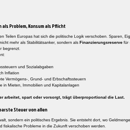
n als Problem, Konsum als Pflicht
ten Teilen Europas hat sich die politische Logik verschoben. Sparen, E
cht mehr als Stabilitätsanker, sondern als 
Finanzierungsreserve
 für
r begrenzt.
nt:
ssteuern und Sozialabgaben
h Inflation
te Vermögens-, Grund- und Erbschaftssteuern
ffe in Mieten, Immobilien und Kapitalanlagen
r arbeitet, spart oder vorsorgt, trägt überproportional die Last.
tbarste Steuer von allen
ewalt, sondern ein politisches Ergebnis. Sie entsteht dort, wo Geldmeng
d fiskalische Probleme in die Zukunft verschoben werden.