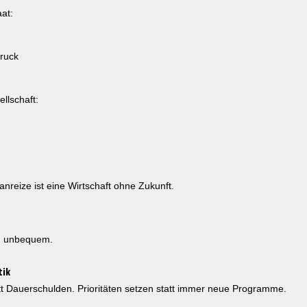
aat:
Druck
ellschaft:
nreize ist eine Wirtschaft ohne Zukunft.
sch unbequem.
tik
 Dauerschulden. Prioritäten setzen statt immer neue Programme.