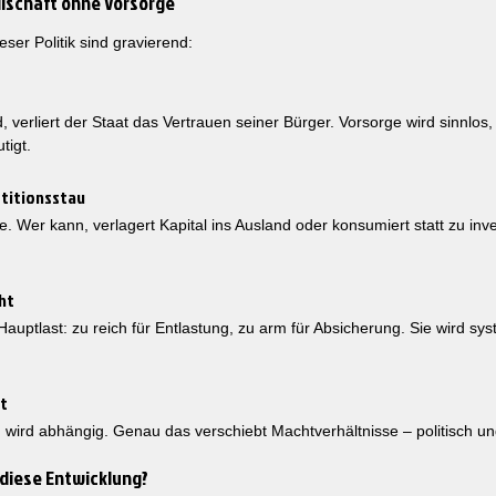
ellschaft ohne Vorsorge
eser Politik sind gravierend:
 verliert der Staat das Vertrauen seiner Bürger. Vorsorge wird sinnlos,
tigt.
stitionsstau
 Wer kann, verlagert Kapital ins Ausland oder konsumiert statt zu inve
cht
 Hauptlast: zu reich für Entlastung, zu arm für Absicherung. Sie wird sy
at
 wird abhängig. Genau das verschiebt Machtverhältnisse – politisch und
 diese Entwicklung?