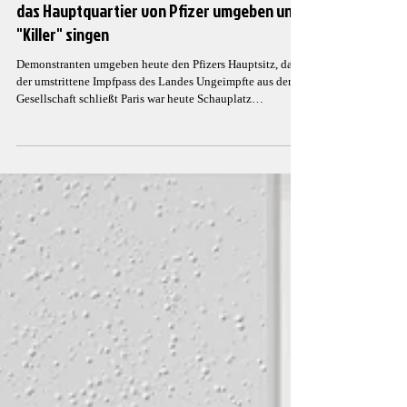
Thomas Tratnik
10. Feb. 2022
2 Min. Lesezeit
Tausende von Demonstranten in Paris, die
das Hauptquartier von Pfizer umgeben und
"Killer" singen
Demonstranten umgeben heute den Pfizers Hauptsitz, da
der umstrittene Impfpass des Landes Ungeimpfte aus der
Gesellschaft schließt Paris war heute Schauplatz
anhaltender Proteste gegen die extremen COVID-19-
Maßnahmen des Landes, und die Proteste wurden letzten
Monat angeheizt, als der Präsident des Landes, Emmanuel
Macron, zugab, dass ein Teil seiner Strategie zur
Bekämpfung des Virus darin besteht, Menschen, die nicht
geimpft sind, so weit wie möglich auszuschließen, indem s