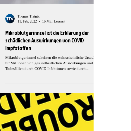
Thomas Tratnik
11. Feb. 2022
16 Min. Lesezeit
Mikroblutgerinnsel ist die Erklärung der
schädlichen Auswirkungen von COVID
Impfstoffen
Mikroblutgerinnsel scheinen die wahrscheinliche Ursache
für Millionen von gesundheitlichen Auswirkungen und
Todesfällen durch COVID-Infektionen sowie durch
COVID-Impfstoffe zu sein, und sogar Millionen von
langen COVID-Opfern leiden unter verschiedenen
Gesundheitsproblemen ohne offensichtliche medizinische
Lösung. Was viel größere Aufmerksamkeit erhalten sollte,
ist die Bildung von mikroskopischen Blutgerinnseln im
ganzen Körper, die durch Spike-Proteine verursacht