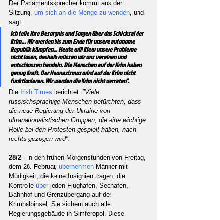
Der Parlamentssprecher kommt aus der 
Sitzung
, um sich an die Menge zu wenden
, und 
sagt:
Ich teile Ihre Besorgnis und Sorgen über das Schicksal der 
Krim... Wir werden bis zum Ende für unsere autonome 
Republik kämpfen... Heute will Kiew unsere Probleme 
nicht lösen, deshalb müssen wir uns vereinen und 
entschlossen handeln. Die Menschen auf der Krim haben 
genug Kraft. Der Neonazismus wird auf der Krim nicht 
funktionieren. Wir werden die Krim nicht verraten".
Die 
Irish Times 
berichtet
: "Viele 
russischsprachige Menschen befürchten, dass 
die neue Regierung der Ukraine von 
ultranationalistischen Gruppen, die eine wichtige 
Rolle bei den Protesten gespielt haben, nach 
rechts gezogen wird".
28/2 
- In den frühen Morgenstunden von Freitag, 
dem 28. Februar, 
übernehmen 
Männer mit 
Müdigkeit, die keine Insignien tragen, die 
Kontrolle 
über 
jeden Flughafen, Seehafen, 
Bahnhof und Grenzübergang auf der 
Krimhalbinsel. Sie sichern auch alle 
Regierungsgebäude in Simferopol. Diese 