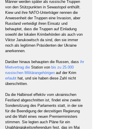
Männer werden später als russische Truppen 
von den Stützpunkten in Sewastopol enthüllt.
Kiew und ihre NATO-Unterträger nennen die 
Anwesenheit der Truppen eine Invasion, aber 
Russland verteidigt ihren Einsatz und 
behauptet, dass die Truppen auf Einladung 
sowohl der lokalen Krimbehörden als auch von 
Viktor Janukowitsch da sind, den sie immer 
noch als legitimen Präsidenten der Ukraine 
anerkennen.
Darüber hinaus behaupten die Russen, dass 
ihr 
Mietvertrag die 
Station von 
bis zu 25.000 
russischen Militärangehörigen 
auf der Krim 
erlaubt 
hat, und sie haben diese Zahl nicht 
überschritten.
Da die Halbinsel effektiv vom ukrainischen 
Festland abgeschnitten ist, findet eine zweite 
Sondersitzung des Parlaments statt, in der sie 
für die Beendigung der derzeitigen Regierung 
und die Wahl eines neuen Premierministers 
stimmen. Sie legten auch Pläne für ein 
Unabhängigkeitsreferendum fest, das im Mai 