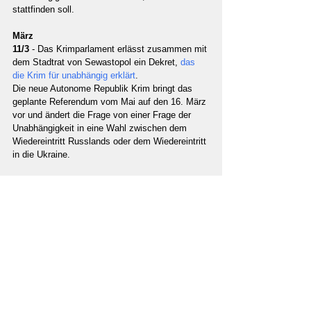
stattfinden soll.
März
11/3 
- Das Krimparlament erlässt zusammen mit 
dem Stadtrat von Sewastopol ein Dekret, 
das 
die Krim für unabhängig erklärt
.
Die neue Autonome Republik Krim bringt das 
geplante Referendum vom Mai auf den 16. März 
vor und ändert die Frage von einer Frage der 
Unabhängigkeit in eine Wahl zwischen dem 
Wiedereintritt Russlands oder dem Wiedereintritt 
in die Ukraine.
12/3 
- Die Krimregierung 
lädt Mitglieder der 
OSZE 
offiziell ein, das Referendum zu 
beobachten und sicherzustellen, dass es fair 
ist. Die OSZE beschreibt die Abstimmung als 
"illegal" und 
weigert sich
, 
teilzunehmen
.
16/3 
- Das Referendum geht weiter, wobei die 
Stimmzettel gefragt werden:
Unterstützen Sie die Wiedervereinigung der 
Krim mit Russland mit allen Rechten des 