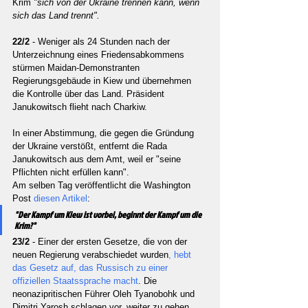
Krim 
"sich von der Ukraine trennen kann, wenn 
sich das Land trennt".
22/2 
- Weniger als 24 Stunden nach der 
Unterzeichnung eines Friedensabkommens 
stürmen Maidan-Demonstranten 
Regierungsgebäude in Kiew und übernehmen 
die Kontrolle über das Land. Präsident 
Janukowitsch flieht nach Charkiw.
In einer Abstimmung, die gegen die Gründung 
der Ukraine verstößt, entfernt die Rada 
Janukowitsch aus dem Amt, weil er "seine 
Pflichten nicht erfüllen kann".
Am selben Tag veröffentlicht die Washington 
Post 
diesen Artikel
:
"Der Kampf um Kiew ist vorbei, beginnt der Kampf um die 
Krim?"
23/2 
- Einer der ersten Gesetze, die von der 
neuen Regierung verabschiedet wurden
, hebt 
das Gesetz auf, das Russisch zu einer 
offiziellen Staatssprache macht
. Die 
neonazipritischen Führer Oleh Tyanobohk und 
Dimitri Yarosh schlagen vor, weiter zu gehen 