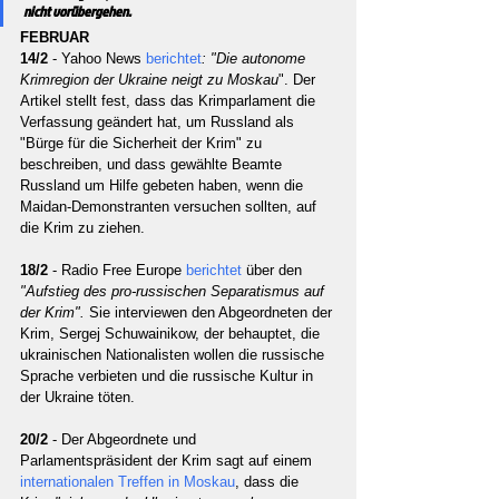
nicht vorübergehen.
FEBRUAR
14/2 
- Yahoo News 
berichtet
: "Die autonome 
Krimregion der Ukraine neigt zu Moskau
". Der 
Artikel stellt fest, dass das Krimparlament die 
Verfassung geändert hat, um Russland als 
"Bürge für die Sicherheit der Krim" zu 
beschreiben, und dass gewählte Beamte 
Russland um Hilfe gebeten haben, wenn die 
Maidan-Demonstranten versuchen sollten, auf 
die Krim zu ziehen.
18/2 
- Radio Free Europe 
berichtet 
über den 
"Aufstieg des pro-russischen Separatismus auf 
der Krim".
 Sie interviewen den Abgeordneten der 
Krim, Sergej Schuwainikow, der behauptet, die 
ukrainischen Nationalisten wollen die russische 
Sprache verbieten und die russische Kultur in 
der Ukraine töten.
20/2 
- Der Abgeordnete und 
Parlamentspräsident der Krim sagt auf einem 
internationalen Treffen in Moskau
, dass die 