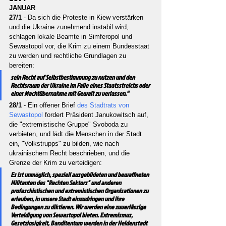
JANUAR
27/1 
- Da sich die Proteste in Kiew verstärken 
und die Ukraine zunehmend instabil wird, 
schlagen lokale Beamte in Simferopol und 
Sewastopol vor, die Krim zu einem Bundesstaat 
zu werden und rechtliche Grundlagen zu 
bereiten:
sein Recht auf Selbstbestimmung zu nutzen und den 
Rechtsraum der Ukraine im Falle eines Staatsstreichs oder 
einer Machtübernahme mit Gewalt zu verlassen.“
28/1 
- Ein offener Brief 
des Stadtrats von 
Sewastopol 
fordert Präsident Janukowitsch auf, 
die "extremistische Gruppe" Svoboda zu 
verbieten, und lädt die Menschen in der Stadt 
ein, "Volkstrupps" zu bilden, wie nach 
ukrainischem Recht beschrieben, und die 
Grenze der Krim zu verteidigen:
Es ist unmöglich, speziell ausgebildeten und bewaffneten 
Militanten des "Rechten Sektors" und anderen 
profaschistischen und extremistischen Organisationen zu 
erlauben, in unsere Stadt einzudringen und ihre 
Bedingungen zu diktieren. Wir werden eine zuverlässige 
Verteidigung von Sewastopol bieten. Extremismus, 
Gesetzlosigkeit, Banditentum werden in der Heldenstadt 