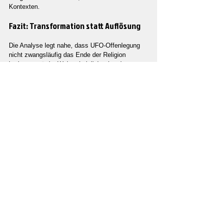
Kontexten.
Fazit: Transformation statt Auflösung
Die Analyse legt nahe, dass UFO-Offenlegung 
nicht zwangsläufig das Ende der Religion 
bedeuten würde. Wahrscheinlicher ist ein 
Prozess religiöser Transformation und 
Neuinterpretation, begleitet von einer 
Intensivierung gesellschaftlicher 
Deutungsvielfalt.
UFO-Themen fungieren damit als Katalysator 
für grundlegende Fragen nach menschlicher 
Stellung im Kosmos, nach Erkenntnisgrenzen 
und nach Sinnsystemen. Gerade deshalb 
berühren sie Religion nicht nur als 
Glaubensform, sondern als kulturelle 
Infrastruktur der Sinnproduktion.
Ob und wann eine umfassende Offenlegung 
erfolgt, bleibt offen. Unabhängig davon zeigt die 
Debatte bereits jetzt ihre eigentliche Wirkung: 