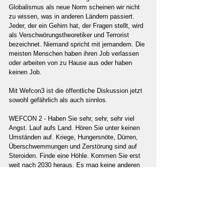
Globalismus als neue Norm scheinen wir nicht 
zu wissen, was in anderen Ländern passiert. 
Jeder, der ein Gehirn hat, der Fragen stellt, wird 
als Verschwörungstheoretiker und Terrorist 
bezeichnet. Niemand spricht mit jemandem. Die 
meisten Menschen haben ihren Job verlassen 
oder arbeiten von zu Hause aus oder haben 
keinen Job.
Mit Wefcon3 ist die öffentliche Diskussion jetzt 
sowohl gefährlich als auch sinnlos.
WEFCON 2 - Haben Sie sehr, sehr, sehr viel 
Angst. Lauf aufs Land. Hören Sie unter keinen 
Umständen auf. Kriege, Hungersnöte, Dürren, 
Überschwemmungen und Zerstörung sind auf 
Steroiden. Finde eine Höhle. Kommen Sie erst 
weit nach 2030 heraus. Es mag keine anderen 
Menschen geben, aber der Planet könnte viel 
schöner sein.
Was auch immer Sie tun, vermeiden Sie alle 
Eliten, da sie Sie versklaven können, um ihren 