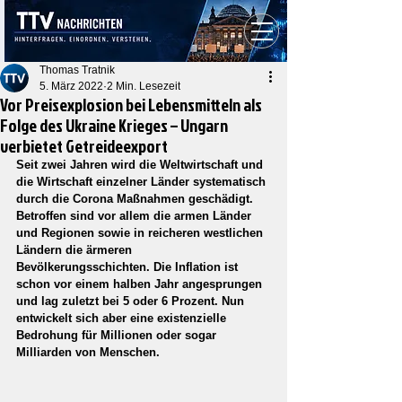
Thomas Tratnik
5. März 2022
2 Min. Lesezeit
Vor Preisexplosion bei Lebensmitteln als
Folge des Ukraine Krieges – Ungarn
verbietet Getreideexport
Seit zwei Jahren wird die Weltwirtschaft und 
die Wirtschaft einzelner Länder systematisch 
durch die Corona Maßnahmen geschädigt. 
Betroffen sind vor allem die armen Länder 
und Regionen sowie in reicheren westlichen 
Ländern die ärmeren 
Bevölkerungsschichten. Die Inflation ist 
schon vor einem halben Jahr angesprungen 
und lag zuletzt bei 5 oder 6 Prozent. Nun 
entwickelt sich aber eine existenzielle 
Bedrohung für Millionen oder sogar 
Milliarden von Menschen.