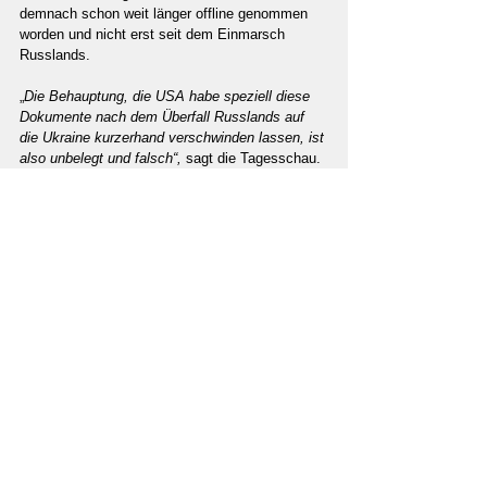
demnach schon weit länger offline genommen 
worden und nicht erst seit dem Einmarsch 
Russlands.
„
Die Behauptung, die USA habe speziell diese 
Dokumente nach dem Überfall Russlands auf 
die Ukraine kurzerhand verschwinden lassen, ist 
also unbelegt und falsch“,
 sagt die Tagesschau. 
Jetzt sind neue Dokumente aufgetaucht, 
allerdings über das russische 
Verteidigungsministerium. Ihre Echtheit kann 
nicht unabhängig geprüft werden.
In einem scheinen sich beide Seiten einig: 
Jeweils der anderen Seite gehe es darum, die 
Wahrheit zu verschleiern. Biolabore sind schon 
lange und nicht erst seit dem Covid-Ausbruch 
ein zentraler Spielball im Informationskrieg. 
Jetzt, im heißen Krieg noch mehr.
Quelle: www.tkp.at