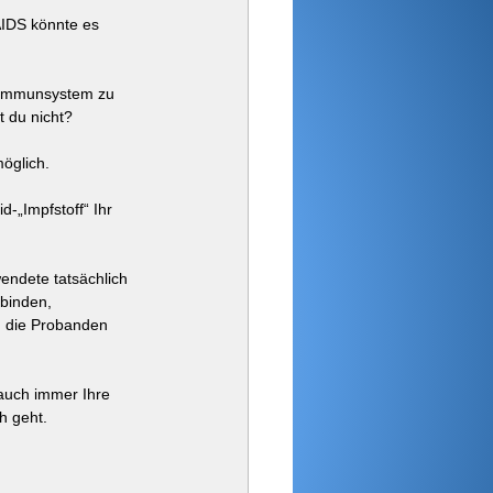
AIDS könnte es 
s Immunsystem zu 
t du nicht?
möglich.
-„Impfstoff“ Ihr 
endete tatsächlich 
binden, 
m die Probanden 
auch immer Ihre 
h geht.