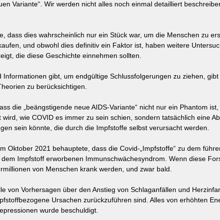
n Variante“. Wir werden nicht alles noch einmal detailliert beschreibe
te, dass dies wahrscheinlich nur ein Stück war, um die Menschen zu er
aufen, und obwohl dies definitiv ein Faktor ist, haben weitere Unters
zeigt, die diese Geschichte einnehmen sollten.
Informationen gibt, um endgültige Schlussfolgerungen zu ziehen, gibt 
heorien zu berücksichtigen.
 dass die „beängstigende neue AIDS-Variante“ nicht nur ein Phantom ist
 wird, wie COVID es immer zu sein schien, sondern tatsächlich eine A
gen sein könnte, die durch die Impfstoffe selbst verursacht werden.
 im Oktober 2021 behauptete, dass die Covid-„Impfstoffe“ zu dem führe
, dem Impfstoff erworbenen Immunschwächesyndrom. Wenn diese Forsch
ermillionen von Menschen krank werden, und zwar bald.
lle von Vorhersagen über den Anstieg von Schlaganfällen und Herzinfa
impfstoffbezogene Ursachen zurückzuführen sind. Alles von erhöhten Ene
pressionen wurde beschuldigt.