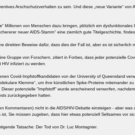
äventives Arschschutzverhalten zu sein. Und diese „neue Variante“ von 
e“ Millionen von Menschen dazu bringen, plötzlich ein dysfunktionale
rlichererer neuer AIDS-Stamm“ eine ziemlich gute Titelgeschichte, findes
e direkten Beweise dafür, dass dies der Fall ist, aber es ist sicherlich 
e Gruppe von Forschern, zitiert in Forbes, dass jeder potenzielle Covid
 HIV infiziert zu werden.
enen Covid-Impfstoffkandidaten von der University of Queensland verw
molekulare Klemme“, um ihre künstlichen Spike-Proteine miteinander zu 
 Dieser potenzielle "Impfstoff" wurde anscheinend verworfen, nachde
Tests zurückgegeben hatten.
den Kommentaren) nicht in die AIDS/HIV-Debatte einsteigen - aber was 
ist, Sie müssen zugeben, dass hier etwas potenziell Seltsames vor sic
htigende Tatsache: Der Tod von Dr. Luc Montagnier.