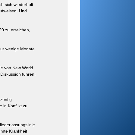
h sich wiederholt 
aufweisen. Und 
90 zu erreichen, 
 nur wenige Monate 
ode von New World 
Diskussion führen:
zentig 
 in Konflikt zu 
Niederlassungslinie 
mmte Krankheit 