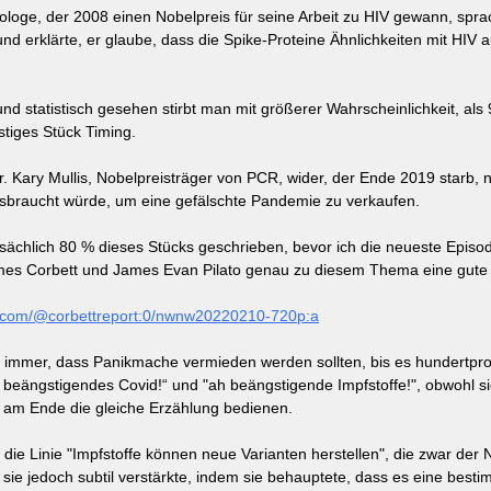
rologe, der 2008 einen Nobelpreis für seine Arbeit zu HIV gewann, sprac
nd erklärte, er glaube, dass die Spike-Proteine Ähnlichkeiten mit HIV 
 und statistisch gesehen stirbt man mit größerer Wahrscheinlichkeit, als 
ustiges Stück Timing.
r. Kary Mullis, Nobelpreisträger von PCR, wider, der Ende 2019 starb,
ssbraucht würde, um eine gefälschte Pandemie zu verkaufen.
atsächlich 80 % dieses Stücks geschrieben, bevor ich die neueste Epis
mes Corbett und James Evan Pilato genau zu diesem Thema eine gute 
e.com/@corbettreport:0/nwnw20220210-720p:a
 immer, dass Panikmache vermieden werden sollten, bis es hundertpro
ah beängstigendes Covid!“ und "ah beängstigende Impfstoffe!", obwohl sie
 am Ende die gleiche Erzählung bedienen.
ür die Linie "Impfstoffe können neue Varianten herstellen", die zwar der 
sie jedoch subtil verstärkte, indem sie behauptete, dass es eine besti