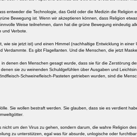
s entweder die Technologie, das Geld oder die Medizin die Religion er
e grüne Bewegung ist. Wenn wir akzeptieren können, dass Religion etwas
nnvolle Weise teilnehmen, dann hat die grüne Bewegung eindeutig alles
e und Verbote.
t, wie sie jetzt ist) und einen Himmel (nachhaltige Entwicklung in einer U
und Verdammte. Es gibt Flagellanten. Und die Menschen, die jetzt Masken
 in denen den Menschen gesagt wurde, dass sie für die Zerstörung de
in denen sie zu weinenden Schuldgefühlen über Ausgaben und Leichtsin
indfleisch-Schweinefleisch-Pasteten getrieben wurden, sind die Mens
Hölle. Sie wollen bestraft werden. Sie glauben, dass sie es verdient habe
mweltgötter. 
 nicht um den Virus zu gehen, sondern darum, die wahre Religion des 
teilung zu unterstützen, egal was für absurde, unlogische oder furchtba