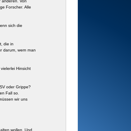
er anderen. Von 
ge Forscher. Alle 
enn sich die 
 die in 
 nur darum, wem man 
ielerlei Hinsicht 
 RSV oder Grippe? 
n Fall so. 
 müssen wir uns 
lten wollen. Und 