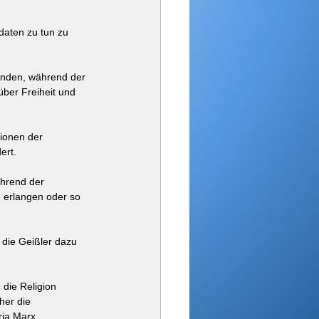
daten zu tun zu 
finden, während der 
über Freiheit und 
ionen der 
ert.
ährend der 
 erlangen oder so 
 die Geißler dazu 
 die Religion 
her die 
ria Marx.