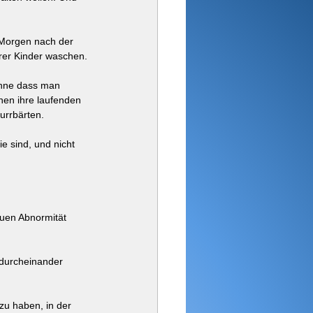
 Morgen nach der 
hrer Kinder waschen.
ohne dass man 
nen ihre laufenden 
urrbärten.
 sind, und nicht 
uen Abnormität 
 durcheinander 
zu haben, in der 