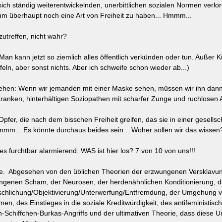
sich ständig weiterentwickelnden, unerbittlichen sozialen Normen verl
um überhaupt noch eine Art von Freiheit zu haben... Hmmm... 
zutreffen, nicht wahr?
 Man kann jetzt so ziemlich alles öffentlich verkünden oder tun. Außer K
ln, aber sonst nichts. Aber ich schweife schon wieder ab...)
stehen: Wenn wir jemanden mit einer Maske sehen, müssen wir ihn dann
ranken, hinterhältigen Soziopathen mit scharfer Zunge und ruchlosen 
Opfer, die nach dem bisschen Freiheit greifen, das sie in einer gesellsc
mm... Es könnte durchaus beides sein... Woher sollen wir das wissen
les furchtbar alarmierend. WAS ist hier los? 7 von 10 von uns!!! 
ie.  Abgesehen von den üblichen Theorien der erzwungenen Versklavun
ngenen Scham, der Neurosen, der herdenähnlichen Konditionierung, de
chlichung/Objektivierung/Unterwerfung/Entfremdung, der Umgehung v
n, des Einstieges in die soziale Kreditwürdigkeit, des antifeministisc
Schiffchen-Burkas-Angriffs und der ultimativen Theorie, dass diese U