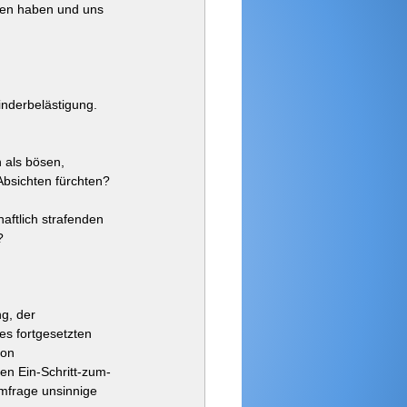
oren haben und uns 
inderbelästigung. 
 als bösen, 
Absichten fürchten?
haftlich strafenden 
?
g, der 
s fortgesetzten 
on 
hen Ein-Schritt-zum-
mfrage unsinnige 