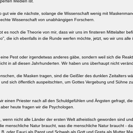
erten Medien ist.
so gut wie die nächste, solange die Wissenschaft wenig mit Maskenman
, echte Wissenschaft von unabhängigen Forschern.
 es noch die Theorie von mir, dass wir uns im finsteren Mittelalter be
", die ich ebenfalls in die Runde werfen möchte, jetzt, wo wir uns alle 
eine Pest oder irgendetwas anderes gäbe, sondern weil sich die Reakt
cht in all diesen Jahrhunderten. Wir haben uns überhaupt nicht veränd
enschen, die Masken tragen, sind die Geißler des dunklen Zeitalters w
n und sich öffentlich auspeitschten, um Gottes Vergebung und Sühne zu
ir einen Priester nach all den Schuldgefühlen und Ängsten gefragt, die
, aber heute fragen wir die Psychologen.
e, wenn nicht alle Länder der ersten Welt atheistisch geworden sind und
e menschliche Natur braucht, was die menschliche Natur braucht - da
z.B. oder Fauci als Papst und Schwab als Gott und Greta als Mutter Ma