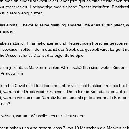
enn man an einer Krankheit leidet, aber jetzt gibt es eine Studie nach d
t recherchiert. Hochwertige medizinische Fachzeitschriften. Erstklassi
 nur sehr wenig nützen.
as einmal... bevor er seine Meinung änderte, wie er es zu tun pflegt, w
 ändert. 
haben natürlich Pharmakonzerne und Regierungen Forscher gesponsert,
l beweisen sollten, denn das ist das Spiel, das gespielt wird. Es geht
die Wissenschaft". Das ist das eigentliche Spiel.
ten jetzt, dass Masken in vielen Fällen schädlich sind, wobei Kinder in v
Preis zahlen.
ken bei Covid nicht funktionieren, aber vielleicht funktionieren sie bei
nd, warum der Druck wieder zunimmt. Denn hier in Kanada ist es auf jede
und, warum wir das neue Narrativ haben und als gute abnormale Bürger
e das?
 wissen, warum. Wir wollen es nur nicht sagen.
agen haben uns also gesagt, dass 7 von 10 Menschen die Masken beha