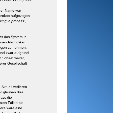
cher Name war 
erokee aufgezogen. 
living in process“
, 
.
ns das System in 
inen Alkoholiker 
rogen zu nehmen, 
und zwar aufgrund 
 Schaef weiter, 
rer Gesellschaft 
Aktuell verlieren 
r glauben dies 
dass die 
sten Fällen bis 
dere wäre eine 