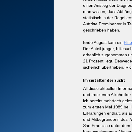
einen Anstieg der Diagno
man wissen, dass Abhängi
statistisch in der Regel 
Auftritte Prominenter in T
geschrieben haben. 
Ende August kam ein 
Hilf
Der Anteil junger, hilfes
erheblich zugenommen und i
21 Prozent liegt. Desweg
sicherlich übertrieben. R
Im Zeitalter der Sucht
All diese aktuellen Infor
und trockenen Alkoholiker
ich bereits mehrfach gele
zum ersten Mal 1989 bei H
Erklärungen enthält, als
und Mitbegründerin des „W
San Francisco unter dem T
herausgekommen. Weitere T