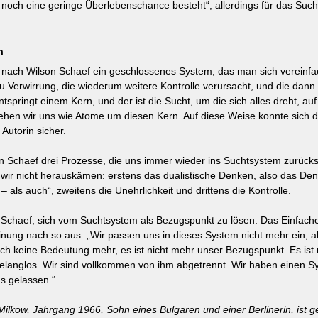
 noch eine geringe Überlebenschance besteht“, allerdings für das Such
m
nach Wilson Schaef ein geschlossenes System, das man sich vereinfach
zu Verwirrung, die wiederum weitere Kontrolle verursacht, und die dann 
entspringt einem Kern, und der ist die Sucht, um die sich alles dreht, auf 
drehen wir uns wie Atome um diesen Kern. Auf diese Weise konnte sich 
 Autorin sicher.
 Schaef drei Prozesse, die uns immer wieder ins Suchtsystem zurücks
 wir nicht herauskämen: erstens das dualistische Denken, also das Den
– als auch“, zweitens die Unehrlichkeit und drittens die Kontrolle.
 Schaef, sich vom Suchtsystem als Bezugspunkt zu lösen. Das Einfache
einung nach so aus: „Wir passen uns in dieses System nicht mehr ein, 
fach keine Bedeutung mehr, es ist nicht mehr unser Bezugspunkt. Es ist
belanglos. Wir sind vollkommen von ihm abgetrennt. Wir haben einen 
ns gelassen.“
ilkow, Jahrgang 1966, Sohn eines Bulgaren und einer Berlinerin, ist 