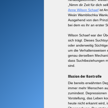
„Nimm dir Zeit für dich sel
Anne Wilson Schaef
 ist A
Weán Wamblischka Wanka, 
Ausgehend von den Prinzip
bei dem es ihr an erster 
Wilson Schaef war der Üb
sich trägt. Dieses Suchtsy
oder anderweitig Süchtige
um die Verhaltensweisen 
genau derselben Mechanism
dass Suchtbeziehungen mi
sind.
Illusion der Kontrolle
Die bereits erwähnten Depr
immer mehr Menschen aufgr
zumindest. Depressionen si
Vorstellung, das Leben kont
heute nicht erkannt wird, 