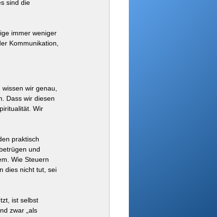
s sind die 
tige immer weniger 
 der Kommunikation, 
 wissen wir genau, 
n. Dass wir diesen 
itualität. Wir 
den praktisch 
 betrügen und 
tem. Wie Steuern 
ies nicht tut, sei 
, ist selbst 
nd zwar „als 