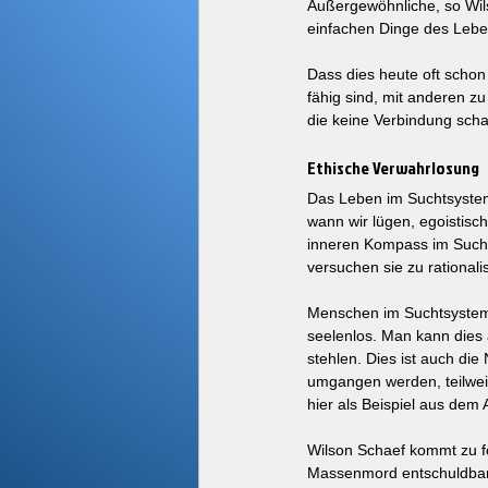
Außergewöhnliche, so Wilso
einfachen Dinge des Lebe
Dass dies heute oft schon
fähig sind, mit anderen z
die keine Verbindung scha
Ethische Verwahrlosung
Das Leben im Suchtsystem 
wann wir lügen, egoistisch
inneren Kompass im Suchts
versuchen sie zu rationali
Menschen im Suchtsystem, s
seelenlos. Man kann dies 
stehlen. Dies ist auch di
umgangen werden, teilweis
hier als Beispiel aus dem
Wilson Schaef kommt zu f
Massenmord entschuldbar.“