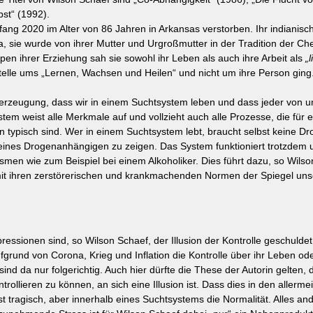
bst“ (1992).
nfang 2020 im Alter von 86 Jahren in Arkansas verstorben. Ihr indianis
sie wurde von ihrer Mutter und Urgroßmutter in der Tradition der Ch
en ihrer Erziehung sah sie sowohl ihr Leben als auch ihre Arbeit als 
„
Stelle ums „Lernen, Wachsen und Heilen“ und nicht um ihre Person ging
erzeugung, dass wir in einem Suchtsystem leben und dass jeder von u
stem weist alle Merkmale auf und vollzieht auch alle Prozesse, die für e
n typisch sind. Wer in einem Suchtsystem lebt, braucht selbst keine D
eines Drogenanhängigen zu zeigen. Das System funktioniert trotzdem 
en wie zum Beispiel bei einem Alkoholiker. Dies führt dazu, so Wilson
t ihren zerstörerischen und krankmachenden Normen der Spiegel unse
essionen sind, so Wilson Schaef, der Illusion der Kontrolle geschuldet. 
und von Corona, Krieg und Inflation die Kontrolle über ihr Leben ode
nd da nur folgerichtig. Auch hier dürfte die These der Autorin gelten, 
rollieren zu können, an sich eine Illusion ist. Dass dies in den allermei
ist tragisch, aber innerhalb eines Suchtsystems die Normalität. Alles an