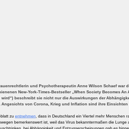
rauenrechtlerin und Psychotherapeutin Anne Wilson Schaef war 
schienenen New-York-Times-Bestseller „When Society Becomes An 
g wird“) beschreibt sie nicht nur die Auswirkungen der Abhängigke
Angesichts von Corona, Krieg und Inflation sind ihre Einsichten 
latt zu 
entnehmen
, dass in Deutschland ein Viertel mehr Menschen r
wegen bemerkenswert ist, weil das Virus bekanntermaßen die Lunge an
uschtrinken, bei Abhängigkeit und Entzugserscheinungen gab es binne