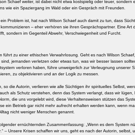
n Schaef weiter, ist dabei nicht etwa kostspielig oder teuer, sondern e
ns wie ein Spaziergang im Wald oder ein Gespräch mit Freunden.
 ein Problem ist, hat nach Wilson Schaef auch damit zu tun, dass Süch
u kommunizieren – eher verhören sie ihren Gesprächspartner. Eine Art
fft, sondern im Gegenteil Abwehr, Verschwiegenheit und Furcht. 
führt zu einer ethischen Verwahrlosung. Geht es nach Wilson Schaef,
 sind, jemanden verletzen oder etwas tun, was wir besser lassen sollte
ystem verloren haben, führe unweigerlich zur Verleugnung unserer Spir
sieren, zu objektivieren und an der Logik zu messen.
o die Autorin, verlieren wie alle Süchtigen ihr spirituelles Selbst, wer
auch als Schutz verstehen, denn das System verlangt, dass wir lügen,
e Norm, die uns vorgelebt wird, diese Verhaltensweisen stützen das Sys
e ein Betrieb gar nicht mehr aufrecht erhalten werden kann, wenn man d
 Alltag nicht weniger Menschen genannt.
olgender ernüchternden Zusammenfassung: „Wenn es dem System nützt
 – Unsere Krisen schaffen wir uns, geht es nach der Autorin, selbst, u