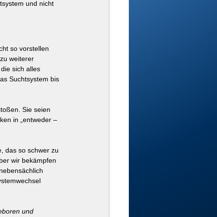
tsystem und nicht 
t so vorstellen 
zu weiterer 
die sich alles 
das Suchtsystem bis 
toßen. Sie seien 
ken in „entweder – 
, das so schwer zu 
aber wir bekämpfen 
 nebensächlich 
Systemwechsel 
geboren und 