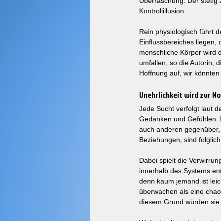
Überraschung. Der stetig 
Kontrollillusion.
Rein physiologisch führt d
Einflussbereiches liegen
menschliche Körper wird d
umfallen, so die Autorin, d
Hoffnung auf, wir könnten
Unehrlichkeit wird zur N
Jede Sucht verfolgt laut 
Gedanken und Gefühlen. Nur
auch anderen gegenüber, fo
Beziehungen, sind folglic
Dabei spielt die Verwirrun
innerhalb des Systems ents
denn kaum jemand ist leich
überwachen als eine chaot
diesem Grund würden sie 