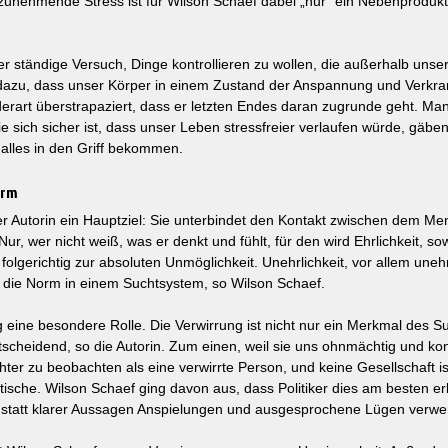
zunehmende Stress ist für Wilson Schaef dabei „nur“ ein Nebenproduk
er ständige Versuch, Dinge kontrollieren zu wollen, die außerhalb unse
, dazu, dass unser Körper in einem Zustand der Anspannung und Verkra
erart überstrapaziert, dass er letzten Endes daran zugrunde geht. Man 
ie sich sicher ist, dass unser Leben stressfreier verlaufen würde, gäben
 alles in den Griff bekommen.
orm
der Autorin ein Hauptziel: Sie unterbindet den Kontakt zwischen dem M
, wer nicht weiß, was er denkt und fühlt, für den wird Ehrlichkeit, sowo
lgerichtig zur absoluten Unmöglichkeit. Unehrlichkeit, vor allem unehr
h die Norm in einem Suchtsystem, so Wilson Schaef.
g eine besondere Rolle. Die Verwirrung ist nicht nur ein Merkmal des Su
cheidend, so die Autorin. Zum einen, weil sie uns ohnmächtig und kontr
ter zu beobachten als eine verwirrte Person, und keine Gesellschaft ist
ische. Wilson Schaef ging davon aus, dass Politiker dies am besten e
statt klarer Aussagen Anspielungen und ausgesprochene Lügen verw