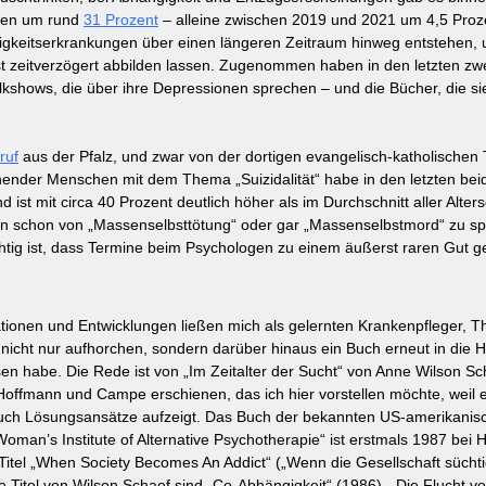
sen um rund 
31 Prozent
 – alleine zwischen 2019 und 2021 um 4,5 Pro
gkeitserkrankungen über einen längeren Zeitraum hinweg entstehen, u
erst zeitverzögert abbilden lassen. Zugenommen haben in den letzten zw
alkshows, die über ihre Depressionen sprechen – und die Bücher, die si
eruf
 aus der Pfalz, und zwar von der dortigen evangelisch-katholischen 
uchender Menschen mit dem Thema „Suizidalität“ habe in den letzten bei
st mit circa 40 Prozent deutlich höher als im Durchschnitt aller Alter
en schon von „Massenselbsttötung“ oder gar „Massenselbstmord“ zu spr
ichtig ist, dass Termine beim Psychologen zu einem äußerst raren Gut g
mationen und Entwicklungen ließen mich als gelernten Krankenpfleger, 
 nicht nur aufhorchen, sondern darüber hinaus ein Buch erneut in die
sen habe. Die Rede ist von „Im Zeitalter der Sucht“ von Anne Wilson Sc
offmann und Campe erschienen, das ich hier vorstellen möchte, weil 
 auch Lösungsansätze aufzeigt. Das Buch der bekannten US-amerikanis
oman’s Institute of Alternative Psychotherapie“ ist erstmals 1987 bei 
itel „When Society Becomes An Addict“ („Wenn die Gesellschaft süchtig
itel von Wilson Schaef sind „Co-Abhängigkeit“ (1986), „Die Flucht v