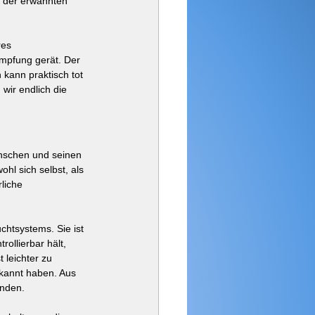
t der erwähnten 
res 
mpfung gerät. Der 
kann praktisch tot 
 wir endlich die 
enschen und seinen 
hl sich selbst, als 
liche 
chtsystems. Sie ist 
ollierbar hält, 
 leichter zu 
rkannt haben. Aus 
enden.