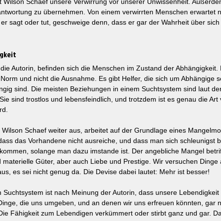
t Wilson Schaef unsere Verwirrung vor unserer Unwissenheit. Außerdem
antwortung zu übernehmen. Von einem verwirrten Menschen erwartet n
er sagt oder tut, geschweige denn, dass er gar der Wahrheit über sich 
gkeit
die Autorin, befinden sich die Menschen im Zustand der Abhängigkeit.
e Norm und nicht die Ausnahme. Es gibt Helfer, die sich um Abhängige s
ig sind. Die meisten Beziehungen in einem Suchtsystem sind laut der 
Sie sind trostlos und lebensfeindlich, und trotzdem ist es genau die Art
rd.
 Wilson Schaef weiter aus, arbeitet auf der Grundlage eines Mangelmod
dass das Vorhandene nicht ausreiche, und dass man sich schleunigst b
kommen, solange man dazu imstande ist. Der angebliche Mangel betriff
materielle Güter, aber auch Liebe und Prestige. Wir versuchen Dinge
us, es sei nicht genug da. Die Devise dabei lautet: Mehr ist besser!
 Suchtsystem ist nach Meinung der Autorin, dass unsere Lebendigkeit 
Dinge, die uns umgeben, und an denen wir uns erfreuen könnten, gar n
 Fähigkeit zum Lebendigen verkümmert oder stirbt ganz und gar. Da