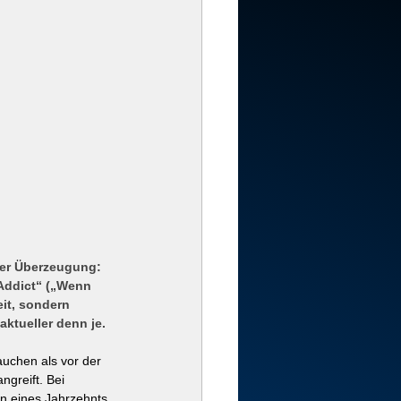
der Überzeugung: 
Addict“ („Wenn 
it, sondern 
aktueller denn je.
auchen als vor der 
greift. Bei 
n eines Jahrzehnts 