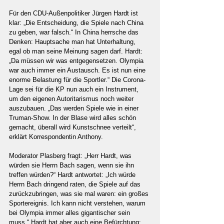
Für den CDU-Außenpolitiker Jürgen Hardt ist 
klar: „Die Entscheidung, die Spiele nach China 
zu geben, war falsch.“ In China herrsche das 
Denken: Hauptsache man hat Unterhaltung, 
egal ob man seine Meinung sagen darf. Hardt: 
„Da müssen wir was entgegensetzen. Olympia 
war auch immer ein Austausch. Es ist nun eine 
enorme Belastung für die Sportler.“ Die Corona-
Lage sei für die KP nun auch ein Instrument, 
um den eigenen Autoritarismus noch weiter 
auszubauen. „Das werden Spiele wie in einer 
Truman-Show. In der Blase wird alles schön 
gemacht, überall wird Kunstschnee verteilt“, 
erklärt Korrespondentin Anthony.
Moderator Plasberg fragt: „Herr Hardt, was 
würden sie Herrn Bach sagen, wenn sie ihn 
treffen würden?“ Hardt antwortet: „Ich würde 
Herrn Bach dringend raten, die Spiele auf das 
zurückzubringen, was sie mal waren: ein großes 
Sportereignis. Ich kann nicht verstehen, warum 
bei Olympia immer alles gigantischer sein 
muss.“ Hardt hat aber auch eine Befürchtung: 