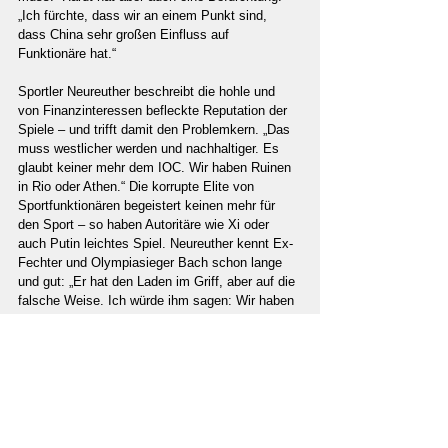
„Ich fürchte, dass wir an einem Punkt sind, 
dass China sehr großen Einfluss auf 
Funktionäre hat.“
Sportler Neureuther beschreibt die hohle und 
von Finanzinteressen befleckte Reputation der 
Spiele – und trifft damit den Problemkern. „Das 
muss westlicher werden und nachhaltiger. Es 
glaubt keiner mehr dem IOC. Wir haben Ruinen 
in Rio oder Athen.“ Die korrupte Elite von 
Sportfunktionären begeistert keinen mehr für 
den Sport – so haben Autoritäre wie Xi oder 
auch Putin leichtes Spiel. Neureuther kennt Ex-
Fechter und Olympiasieger Bach schon lange 
und gut: „Er hat den Laden im Griff, aber auf die 
falsche Weise. Ich würde ihm sagen: Wir haben 
völlig andere Themen: Klimawandel und 
Freiheit. Das muss in die olympischen 
Bedingungen. Wir müssen zu den Werten 
zurückkommen. Wir brauchen nicht fünf 
Milliarden Umsatz in vier Jahren. Wir brauchen 
Vorbilder für die Jugend und Begeisterung für 
Sport. Kinder und Eltern müssen wieder sagen: 