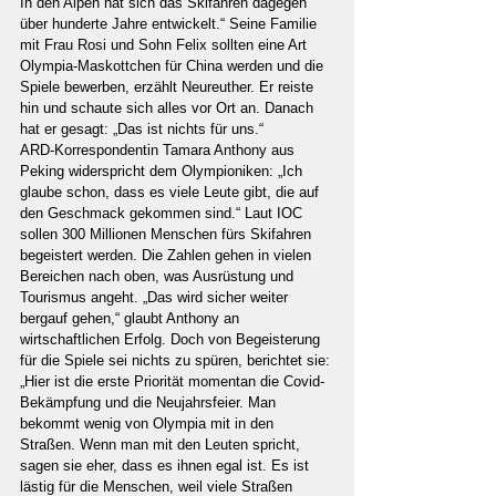
In den Alpen hat sich das Skifahren dagegen 
über hunderte Jahre entwickelt.“ Seine Familie 
mit Frau Rosi und Sohn Felix sollten eine Art 
Olympia-Maskottchen für China werden und die 
Spiele bewerben, erzählt Neureuther. Er reiste 
hin und schaute sich alles vor Ort an. Danach 
hat er gesagt: „Das ist nichts für uns.“
ARD-Korrespondentin Tamara Anthony aus 
Peking widerspricht dem Olympioniken: „Ich 
glaube schon, dass es viele Leute gibt, die auf 
den Geschmack gekommen sind.“ Laut IOC 
sollen 300 Millionen Menschen fürs Skifahren 
begeistert werden. Die Zahlen gehen in vielen 
Bereichen nach oben, was Ausrüstung und 
Tourismus angeht. „Das wird sicher weiter 
bergauf gehen,“ glaubt Anthony an 
wirtschaftlichen Erfolg. Doch von Begeisterung 
für die Spiele sei nichts zu spüren, berichtet sie: 
„Hier ist die erste Priorität momentan die Covid-
Bekämpfung und die Neujahrsfeier. Man 
bekommt wenig von Olympia mit in den 
Straßen. Wenn man mit den Leuten spricht, 
sagen sie eher, dass es ihnen egal ist. Es ist 
lästig für die Menschen, weil viele Straßen 