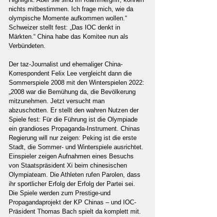
nichts mitbestimmen. Ich frage mich, wie da 
olympische Momente aufkommen wollen.“ 
Schweizer stellt fest: „Das IOC denkt in 
Märkten.“ China habe das Komitee nun als 
Verbündeten.
Der taz-Journalist und ehemaliger China-
Korrespondent Felix Lee vergleicht dann die 
Sommerspiele 2008 mit den Winterspielen 2022: 
„2008 war die Bemühung da, die Bevölkerung 
mitzunehmen. Jetzt versucht man 
abzuschotten. Er stellt den wahren Nutzen der 
Spiele fest: Für die Führung ist die Olympiade 
ein grandioses Propaganda-Instrument. Chinas 
Regierung will nur zeigen: Peking ist die erste 
Stadt, die Sommer- und Winterspiele ausrichtet. 
Einspieler zeigen Aufnahmen eines Besuchs 
von Staatspräsident Xi beim chinesischen 
Olympiateam. Die Athleten rufen Parolen, dass 
ihr sportlicher Erfolg der Erfolg der Partei sei. 
Die Spiele werden zum Prestige-und 
Propagandaprojekt der KP Chinas – und IOC-
Präsident Thomas Bach spielt da komplett mit.