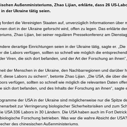
ischen Außenministeriums, Zhao Lijian, erklärte, dass 26 US-Lab
in der Ukraine tätig seien.
fordert die Vereinigten Staaten auf, unverzüglich Informationen über mi
nen dort in der Ukraine geforscht wird, offen zu legen. Das erklärte de
riums, Zhao Lijian, bei seiner regulären Pressekonferenz am Dienstag
ere derartige Einrichtungen seien in der Ukraine tätig, sagte er. „Die
r die Labors verfügen, sollten so schnell wie möglich die entsprechen
 der Viren, die sich dort befanden, und der Art der Forschung an ihnen“,
heit der Menschen in der Ukraine, den Nachbarregionen und darüber hi
f, diese Labors zu sichern“, betonte Zhao Lijian. „Die USA, die über di
ors verfügen, sollten so schnell wie möglich die relevanten Daten offe
die sich dort befanden, und des Inhalts der Forschung an ihnen“, sagte e
programme der USA in der Ukraine sind möglicherweise nur die Spitze de
arbeit zur Verringerung biologischer Sicherheitsrisiken und zum Sch
die USA 336 Labors in 30 Ländern. Die USA haben auch im Fort Detrick
e biologische Forschung betrieben. Was war die wahre Absicht der US
precher des chinesischen Außenministeriums.