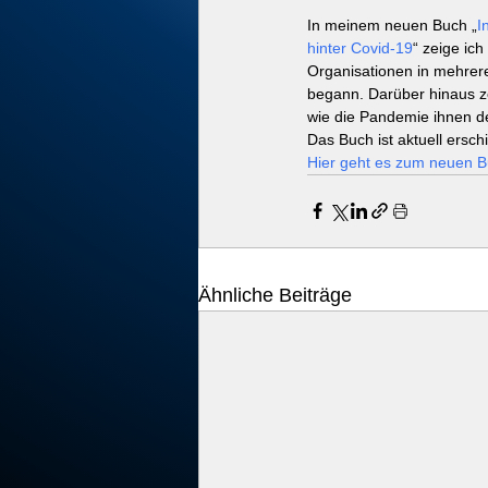
In meinem neuen Buch „
I
hinter Covid-19
“ zeige ic
Organisationen in mehrer
begann. Darüber hinaus z
wie die Pandemie ihnen de
Das Buch ist aktuell ersch
Hier geht es zum neuen 
Ähnliche Beiträge