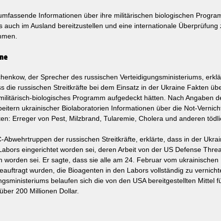
 umfassende Informationen über ihre militärischen biologischen Progr
auch im Ausland bereitzustellen und eine internationale Überprüfung z
ammen.
ine
henkow, der Sprecher des russischen Verteidigungsministeriums, erkl
 die russischen Streitkräfte bei dem Einsatz in der Ukraine Fakten übe
militärisch-biologisches Programm aufgedeckt hätten. Nach Angaben d
eitern ukrainischer Biolaboratorien Informationen über die Not-Vernic
lten: Erreger von Pest, Milzbrand, Tularemie, Cholera und anderen tödl
ABC-Abwehrtruppen der russischen Streitkräfte, erklärte, dass in der Ukra
Labors eingerichtet worden sei, deren Arbeit von der US Defense Threa
 worden sei. Er sagte, dass sie alle am 24. Februar vom ukrainischen 
auftragt wurden, die Bioagenten in den Labors vollständig zu vernich
gsministeriums belaufen sich die von den USA bereitgestellten Mittel fü
über 200 Millionen Dollar.