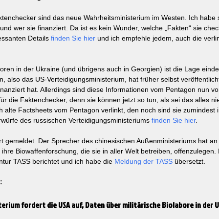
ktenchecker sind das neue Wahrheitsministerium im Westen. Ich habe 
n und wer sie finanziert. Da ist es kein Wunder, welche „Fakten“ sie che
essanten Details 
finden Sie hier
 und ich empfehle jedem, auch die verli
ren in der Ukraine (und übrigens auch in Georgien) ist die Lage einde
, also das US-Verteidigungsministerium, hat früher selbst veröffentlic
nanziert hat. Allerdings sind diese Informationen vom Pentagon nun
ür die Faktenchecker, denn sie können jetzt so tun, als sei das alles nie
h alte Factsheets vom Pentagon verlinkt, den noch sind sie zumindest i
orwürfe des russischen Verteidigungsministeriums 
finden Sie hier
. 
t gemeldet. Der Sprecher des chinesischen Außenministeriums hat an d
 ihre Biowaffenforschung, die sie in aller Welt betreiben, offenzulegen.
tur TASS berichtet und ich habe die 
Meldung der TASS
 übersetzt. 
:
erium fordert die USA auf, Daten über militärische Biolabore in der 