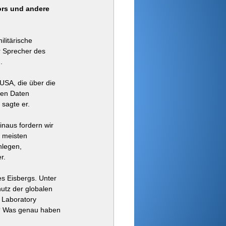
ors und andere 
litärische 
r Sprecher des 
.
 USA, die über die 
den Daten 
 sagte er.
naus fordern wir 
e meisten 
nlegen, 
r.
s Eisbergs. Unter 
utz der globalen 
 Laboratory 
A? Was genau haben 