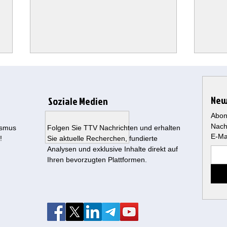
New
Soziale Medien
Abon
Nach
ismus
Folgen Sie TTV Nachrichten und erhalten
E-Ma
!
Sie aktuelle Recherchen, fundierte
Analysen und exklusive Inhalte direkt auf
Trump stoppt Großangriff auf
Trum
Ihren bevorzugten Plattformen.
Iran: Diplomatie unter maximalem
Milli
Druck
Bilan