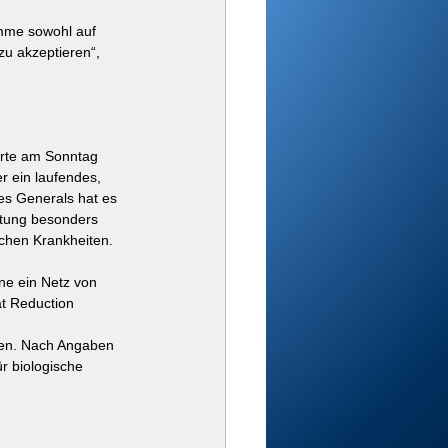
amme sowohl auf 
u akzeptieren“, 
ärte am Sonntag 
r ein laufendes, 
es Generals hat es 
htung besonders 
ichen Krankheiten.
ine ein Netz von 
t Reduction 
ten. Nach Angaben 
r biologische 