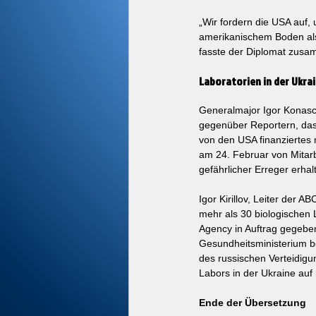
„Wir fordern die USA auf,
amerikanischem Boden als 
fasste der Diplomat zus
Laboratorien in der Ukra
Generalmajor Igor Konasc
gegenüber Reportern, dass
von den USA finanziertes 
am 24. Februar von Mitarb
gefährlicher Erreger erha
Igor Kirillov, Leiter der 
mehr als 30 biologischen 
Agency in Auftrag gegeben
Gesundheitsministerium be
des russischen Verteidigun
Labors in der Ukraine auf 
Ende der Übersetzung