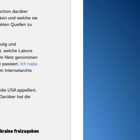
schon darüber 
cken und welche sie 
nkten Quellen zu 
utig und 
ht, welche Labore 
 vom Netz genommen 
 passiert. 
Ich habe 
m Internetarchiv 
ie USA appelliert, 
 Darüber hat die 
Ukraine freizugeben