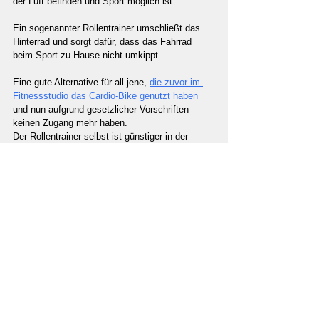
der Luft befinden und Sport möglich ist.
Ein sogenannter Rollentrainer umschließt das 
Hinterrad und sorgt dafür, dass das Fahrrad 
beim Sport zu Hause nicht umkippt.
Eine gute Alternative für all jene, 
die zuvor im 
Fitnessstudio das Cardio-Bike genutzt haben
und nun aufgrund gesetzlicher Vorschriften 
keinen Zugang mehr haben.
Der Rollentrainer selbst ist günstiger in der 
Anschaffung als ein eigener Hometrainer und 
lässt sich auch platzsparender verstauen.
Wenn im Winter also aufgrund kalter Witterung 
überhaupt keine Motivation für eine Ausfahrt 
außerhalb des Hauses besteht, wird der Sport 
so in die eigenen vier Wände gebracht.
Langfristig kann Fahrradfahren nicht nur dafür 
sorgen, dass Muskeln und Fitness während der 
Corona-Lockdowns nicht verkümmern, sondern 
dass auch das seelische Wohlbefinden 
unterstützt wird.