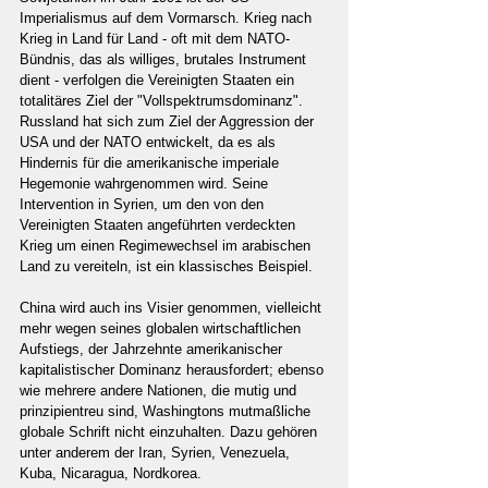
Imperialismus auf dem Vormarsch. Krieg nach 
Krieg in Land für Land - oft mit dem NATO-
Bündnis, das als williges, brutales Instrument 
dient - verfolgen die Vereinigten Staaten ein 
totalitäres Ziel der "Vollspektrumsdominanz". 
Russland hat sich zum Ziel der Aggression der 
USA und der NATO entwickelt, da es als 
Hindernis für die amerikanische imperiale 
Hegemonie wahrgenommen wird. Seine 
Intervention in Syrien, um den von den 
Vereinigten Staaten angeführten verdeckten 
Krieg um einen Regimewechsel im arabischen 
Land zu vereiteln, ist ein klassisches Beispiel.
China wird auch ins Visier genommen, vielleicht 
mehr wegen seines globalen wirtschaftlichen 
Aufstiegs, der Jahrzehnte amerikanischer 
kapitalistischer Dominanz herausfordert; ebenso 
wie mehrere andere Nationen, die mutig und 
prinzipientreu sind, Washingtons mutmaßliche 
globale Schrift nicht einzuhalten. Dazu gehören 
unter anderem der Iran, Syrien, Venezuela, 
Kuba, Nicaragua, Nordkorea.