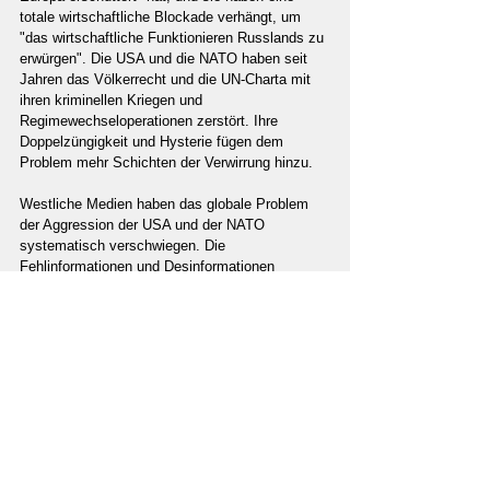
totale wirtschaftliche Blockade verhängt, um 
"das wirtschaftliche Funktionieren Russlands zu 
erwürgen". Die USA und die NATO haben seit 
Jahren das Völkerrecht und die UN-Charta mit 
ihren kriminellen Kriegen und 
Regimewechseloperationen zerstört. Ihre 
Doppelzüngigkeit und Hysterie fügen dem 
Problem mehr Schichten der Verwirrung hinzu.
Westliche Medien haben das globale Problem 
der Aggression der USA und der NATO 
systematisch verschwiegen. Die 
Fehlinformationen und Desinformationen 
manifestieren sich in Behauptungen, dass 
Russland "ein barbarisches Unterfangen" und 
"unprovozierten Krieg" eingeleitet hat. 
"unprovoziert" zu behaupten, verrät extreme 
Unwissenheit über die Situation.
Russland warnt seit Jahren davor, dass die 
Aggression der USA und der NATO eine 
kritische Gefahr für die internationale Sicherheit 
darstellt und aufhören musste. Der Widerruf von 