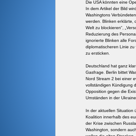
Die USA könnten eine Oper
In dem Artikel der Bild wi
Washingtons Verbündeten 
werden. Blinken erklärte,
Welt zu blockieren“, „Ver
Reduzierung des Personals
ignorierte Blinken alle F
diplomatischeren Linie z
zu ersticken.
Deutschland hat ganz klar
Gasfrage. Berlin bittet Wa
Nord Stream 2 bei einer ev
vollständigen Kündigung 
Opposition gegen die Exi
Umständen in der Ukraine 
In der aktuellen Situatio
Koalition innerhalb des e
der Krise zwischen Russlan
Washington, sondern auch 