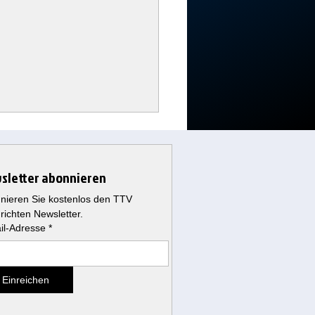
sletter abonnieren
nieren Sie kostenlos den TTV 
richten Newsletter.
il-Adresse
*
 schweigt 111-mal: Jetzt
iert die Corona-
Einreichen
beitung im US-Senat