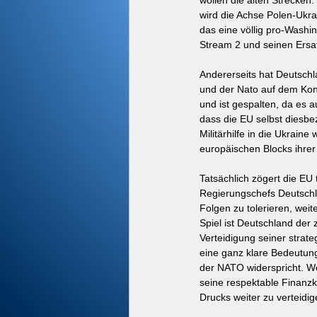
wollen die alten Strecke
wird die Achse Polen-Ukrai
das eine völlig pro-Washin
Stream 2 und seinen Ersat
Andererseits hat Deutschla
und der Nato auf dem Kont
und ist gespalten, da es 
dass die EU selbst diesbez
Militärhilfe in die Ukraine
europäischen Blocks ihrer
Tatsächlich zögert die EU
Regierungschefs Deutschla
Folgen zu tolerieren, wei
Spiel ist Deutschland der 
Verteidigung seiner strate
eine ganz klare Bedeutun
der NATO widerspricht. We
seine respektable Finanzk
Drucks weiter zu verteidig