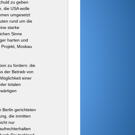
Schuld zu geben
e, die USA wolle 
ahmen umgesetzt 
uten rund um die 
ine starke 
ichen Sinne 
iger harten und 
 Projekt, Moskau 
on zu fordern: die 
ss der Betrieb von 
Möglichkeit einer 
er totalen 
wärtigen 
Berlin gerichteten 
ng, die inmitten 
icht nur 
aufrechterhalten 