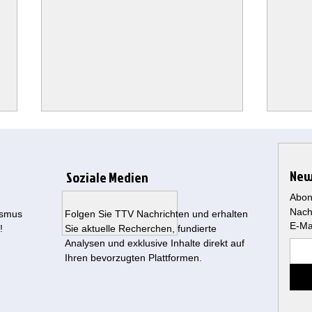
New
Soziale Medien
Abon
Nach
ismus
Folgen Sie TTV Nachrichten und erhalten
E-Ma
!
Sie aktuelle Recherchen, fundierte
Analysen und exklusive Inhalte direkt auf
Bitcoin: Wo befinden wir uns im
Fauci
Ihren bevorzugten Plattformen.
Zyklus?
eskal
Aufar