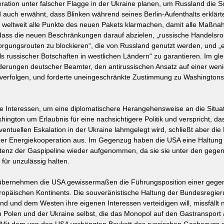
ation unter falscher Flagge in der Ukraine planen, um Russland die 
rd auch erwähnt, dass Blinken während seines Berlin-Aufenthalts erklärt
weltweit alle Punkte des neuen Pakets klarmachen, damit alle Maßn
 dass die neuen Beschränkungen darauf abzielen, „russische Handelsro
sorgungsrouten zu blockieren“, die von Russland genutzt werden, und „e
 russischer Botschaften in westlichen Ländern“ zu garantieren. Im gle
orderungen deutscher Beamter, den antirussischen Ansatz auf einer wen
u verfolgen, und forderte uneingeschränkte Zustimmung zu Washingtons
e Interessen, um eine diplomatischere Herangehensweise an die Situati
shington um Erlaubnis für eine nachsichtigere Politik und verspricht, da
entuellen Eskalation in der Ukraine lahmgelegt wird, schließt aber die 
der Energiekooperation aus. Im Gegenzug haben die USA eine Haltung d
stenz der Gaspipeline wieder aufgenommen, da sie sie unter den gegen
für unzulässig halten.
n übernehmen die USA gewissermaßen die Führungsposition einer gegen 
uropäischen Kontinents. Die souveränistische Haltung der Bundesregieru
d und dem Westen ihre eigenen Interessen verteidigen will, missfällt n
Polen und der Ukraine selbst, die das Monopol auf den Gastransport 