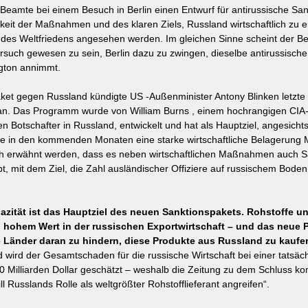
-Beamte bei einem Besuch in Berlin einen Entwurf für antirussische San
gkeit der Maßnahmen und des klaren Ziels, Russland wirtschaftlich zu e
 des Weltfriedens angesehen werden. Im gleichen Sinne scheint der B
ersuch gewesen zu sein, Berlin dazu zu zwingen, dieselbe antirussische
gton annimmt.
ket gegen Russland kündigte US -Außenminister Antony Blinken letzte
n an. Das Programm wurde von William Burns , einem hochrangigen CI
 Botschafter in Russland, entwickelt und hat als Hauptziel, angesicht
e in den kommenden Monaten eine starke wirtschaftliche Belagerung 
h erwähnt werden, dass es neben wirtschaftlichen Maßnahmen auch S
t, mit dem Ziel, die Zahl ausländischer Offiziere auf russischem Boden
azität ist das Hauptziel des neuen Sanktionspakets. Rohstoffe u
 hohem Wert in der russischen Exportwirtschaft – und das neue P
 Länder daran zu hindern, diese Produkte aus Russland zu kaufe
d wird der Gesamtschaden für die russische Wirtschaft bei einer tatsä
0 Milliarden Dollar geschätzt – weshalb die Zeitung zu dem Schluss ko
 Russlands Rolle als weltgrößter Rohstofflieferant angreifen“.