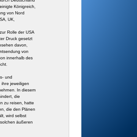
durch Deutschland 
einigte Königreich, 
lung von Nord 
USA, UK,
 zur Rolle der USA 
er Druck gesetzt 
gesehen davon, 
 Entsendung von 
tion innerhalb des 
cht.
s- und 
ihre jeweiligen 
unehmen. In diesem 
indert, die 
n zu reisen, hatte 
n, die den Plänen 
, wird selbst 
 solchen äußeren 