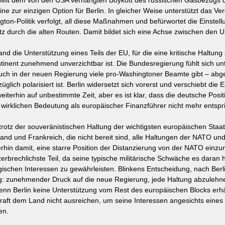
n. Mit dem von den USA verhängten Boykott des russischen Gasbezugs 
ne zur einzigen Option für Berlin. In gleicher Weise unterstützt das Ver
gton-Politik verfolgt, all diese Maßnahmen und befürwortet die Einstel
z durch die alten Routen. Damit bildet sich eine Achse zwischen den 
nd die Unterstützung eines Teils der EU, für die eine kritische Haltung
inent zunehmend unverzichtbar ist. Die Bundesregierung fühlt sich unt
auch in der neuen Regierung viele pro-Washingtoner Beamte gibt – ab
üglich polarisiert ist. Berlin widersetzt sich vorerst und verschiebt die
 weiterhin auf unbestimmte Zeit, aber es ist klar, dass die deutsche Posi
 wirklichen Bedeutung als europäischer Finanzführer nicht mehr entspri
 trotz der souveränistischen Haltung der wichtigsten europäischen Staat
nd und Frankreich, die nicht bereit sind, alle Haltungen der NATO und 
terhin damit, eine starre Position der Distanzierung von der NATO einz
zerbrechlichste Teil, da seine typische militärische Schwäche es daran h
gischen Interessen zu gewährleisten. Blinkens Entscheidung, nach Berli
g: zunehmender Druck auf die neue Regierung, jede Haltung abzulehne
nn Berlin keine Unterstützung vom Rest des europäischen Blocks erhält
raft dem Land nicht ausreichen, um seine Interessen angesichts eines
en.