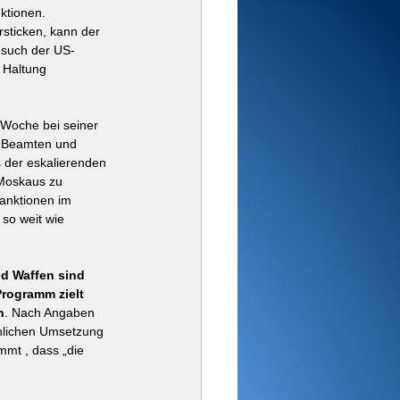
ktionen. 
rsticken, kann der 
esuch der US-
 Haltung 
 Woche bei seiner 
A-Beamten und 
s der eskalierenden 
Moskaus zu 
anktionen im 
 so weit wie 
nd Waffen sind 
rogramm zielt 
n
. Nach Angaben 
chlichen Umsetzung 
mmt , dass „die 