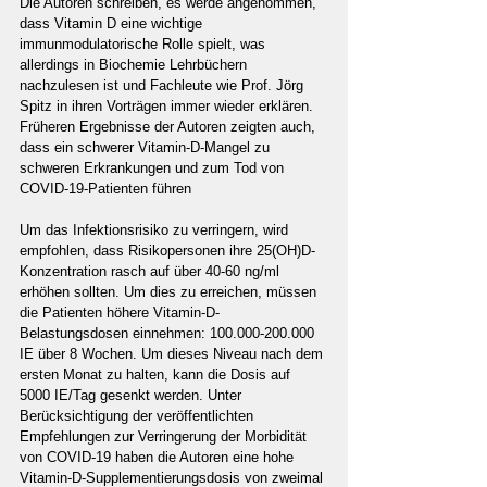
Die Autoren schreiben, es werde angenommen, 
dass Vitamin D eine wichtige 
immunmodulatorische Rolle spielt, was 
allerdings in Biochemie Lehrbüchern 
nachzulesen ist und Fachleute wie Prof. Jörg 
Spitz in ihren Vorträgen immer wieder erklären. 
Früheren Ergebnisse der Autoren zeigten auch, 
dass ein schwerer Vitamin-D-Mangel zu 
schweren Erkrankungen und zum Tod von 
COVID-19-Patienten führen
Um das Infektionsrisiko zu verringern, wird 
empfohlen, dass Risikopersonen ihre 25(OH)D-
Konzentration rasch auf über 40-60 ng/ml 
erhöhen sollten. Um dies zu erreichen, müssen 
die Patienten höhere Vitamin-D-
Belastungsdosen einnehmen: 100.000-200.000 
IE über 8 Wochen. Um dieses Niveau nach dem 
ersten Monat zu halten, kann die Dosis auf 
5000 IE/Tag gesenkt werden. Unter 
Berücksichtigung der veröffentlichten 
Empfehlungen zur Verringerung der Morbidität 
von COVID-19 haben die Autoren eine hohe 
Vitamin-D-Supplementierungsdosis von zweimal 