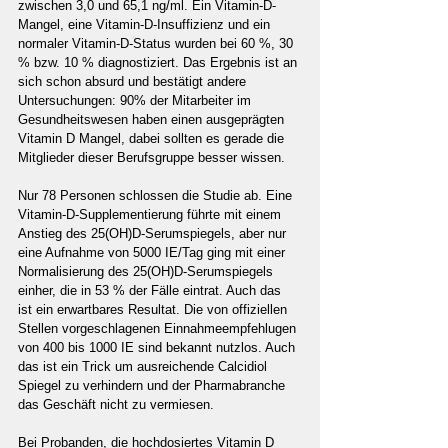
zwischen 3,0 und 65,1 ng/ml. Ein Vitamin-D-
Mangel, eine Vitamin-D-Insuffizienz und ein 
normaler Vitamin-D-Status wurden bei 60 %, 30 
% bzw. 10 % diagnostiziert. Das Ergebnis ist an 
sich schon absurd und bestätigt andere 
Untersuchungen: 90% der Mitarbeiter im 
Gesundheitswesen haben einen ausgeprägten 
Vitamin D Mangel, dabei sollten es gerade die 
Mitglieder dieser Berufsgruppe besser wissen.
Nur 78 Personen schlossen die Studie ab. Eine 
Vitamin-D-Supplementierung führte mit einem 
Anstieg des 25(OH)D-Serumspiegels, aber nur 
eine Aufnahme von 5000 IE/Tag ging mit einer 
Normalisierung des 25(OH)D-Serumspiegels 
einher, die in 53 % der Fälle eintrat. Auch das 
ist ein erwartbares Resultat. Die von offiziellen 
Stellen vorgeschlagenen Einnahmeempfehlugen 
von 400 bis 1000 IE sind bekannt nutzlos. Auch 
das ist ein Trick um ausreichende Calcidiol 
Spiegel zu verhindern und der Pharmabranche 
das Geschäft nicht zu vermiesen.
Bei Probanden, die hochdosiertes Vitamin D 