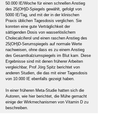
50.000 IE/Woche für einen schnellen Anstieg 
des 25(OH)D-Spiegels gewählt, gefolgt von 
5000 IE/Tag, und mit der in der klinischen 
Praxis üblichen Tagesdosis verglichen. Sie 
konnten eine gute Verträglichkeit der 
sättigenden Dosis von wasserlöslichem 
Cholecalciferol und einen raschen Anstieg des 
25(OH)D-Serumspiegels auf normale Werte 
nachweisen, ohne dass es zu einem Anstieg 
des Gesamtkalziumspiegels im Blut kam. Diese 
Ergebnisse sind mit denen früherer Arbeiten 
vergleichbar, Prof Jörg Spitz berichtet von 
anderen Studien, die das mit einer Tagesdosis 
von 10.000 IE ebenfalls gezeigt haben.
In einer früheren Meta-Studie hatten sich die 
Autoren, wie hier berichtet, die Mühe gemacht 
einige der Wirkmechanismen von Vitamin D zu 
beschreiben.
Eine deutsche Studie mit dem Titel „COVID-19 
Mortality Risk Correlates Inversely with Vitamin 
D3 Status, and a Mortality Rate Close to Zero 
Could Theoretically Be Achieved at 50 ng/mL 