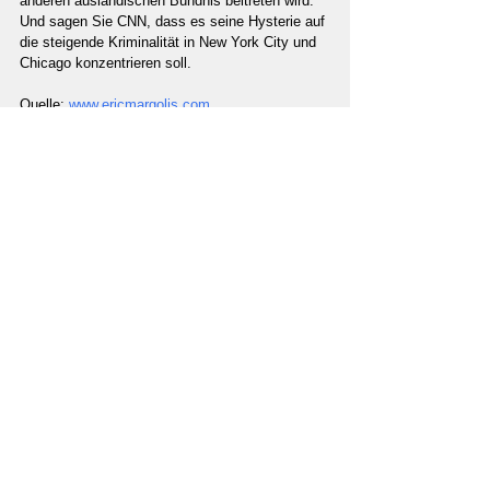
anderen ausländischen Bündnis beitreten wird. 
Und sagen Sie CNN, dass es seine Hysterie auf 
die steigende Kriminalität in New York City und 
Chicago konzentrieren soll.
Quelle: 
www.ericmargolis.com
Unterstützung
Unterstütze unabhängigen Journalismus und
unsere Arbeit mit einer Spende!
Jetzt spenden