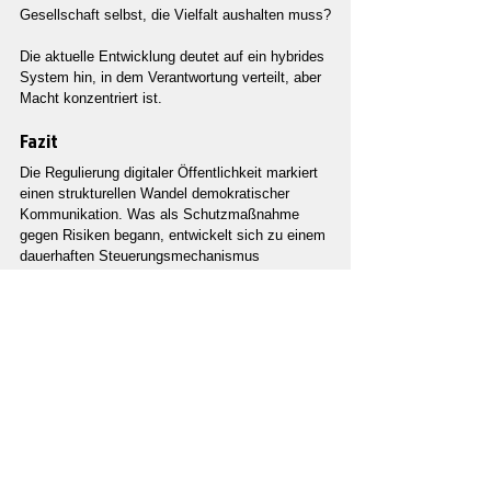
Gesellschaft selbst, die Vielfalt aushalten muss?
Die aktuelle Entwicklung deutet auf ein hybrides 
System hin, in dem Verantwortung verteilt, aber 
Macht konzentriert ist.
Fazit
Die Regulierung digitaler Öffentlichkeit markiert 
einen strukturellen Wandel demokratischer 
Kommunikation. Was als Schutzmaßnahme 
gegen Risiken begann, entwickelt sich zu einem 
dauerhaften Steuerungsmechanismus 
öffentlicher Sichtbarkeit.
Meinungsfreiheit bleibt bestehen, doch ihre 
praktische Reichweite wird zunehmend durch 
Plattformregeln, algorithmische Systeme und 
regulatorische Vorgaben geprägt. Grenzen 
sagbarer Wirklichkeit entstehen nicht mehr 
allein durch gesellschaftliche 
Auseinandersetzung, sondern durch 
institutionelle und technische Architektur.