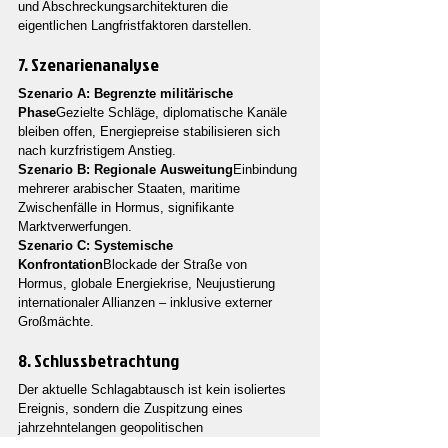
und Abschreckungsarchitekturen die 
eigentlichen Langfristfaktoren darstellen.
7. Szenarienanalyse
Szenario A: Begrenzte militärische 
Phase
Gezielte Schläge, diplomatische Kanäle 
bleiben offen, Energiepreise stabilisieren sich 
nach kurzfristigem Anstieg.
Szenario B: Regionale Ausweitung
Einbindung 
mehrerer arabischer Staaten, maritime 
Zwischenfälle in Hormus, signifikante 
Marktverwerfungen.
Szenario C: Systemische 
Konfrontation
Blockade der Straße von 
Hormus, globale Energiekrise, Neujustierung 
internationaler Allianzen – inklusive externer 
Großmächte.
8. Schlussbetrachtung
Der aktuelle Schlagabtausch ist kein isoliertes 
Ereignis, sondern die Zuspitzung eines 
jahrzehntelangen geopolitischen 
Spannungsbogens. Das Atomprogramm fungiert 