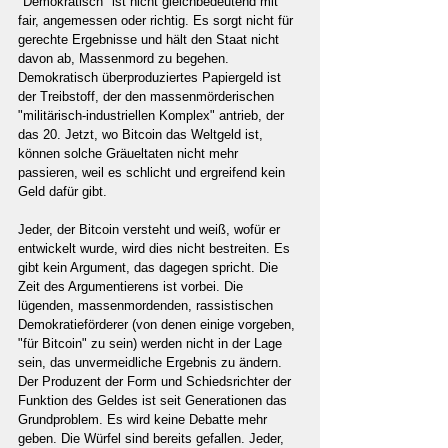
"Demokratisch" ist nicht gleichbedeutend mit 
fair, angemessen oder richtig. Es sorgt nicht für 
gerechte Ergebnisse und hält den Staat nicht 
davon ab, Massenmord zu begehen. 
Demokratisch überproduziertes Papiergeld ist 
der Treibstoff, der den massenmörderischen 
"militärisch-industriellen Komplex" antrieb, der 
das 20. Jetzt, wo Bitcoin das Weltgeld ist, 
können solche Gräueltaten nicht mehr 
passieren, weil es schlicht und ergreifend kein 
Geld dafür gibt.
Jeder, der Bitcoin versteht und weiß, wofür er 
entwickelt wurde, wird dies nicht bestreiten. Es 
gibt kein Argument, das dagegen spricht. Die 
Zeit des Argumentierens ist vorbei. Die 
lügenden, massenmordenden, rassistischen 
Demokratieförderer (von denen einige vorgeben, 
"für Bitcoin" zu sein) werden nicht in der Lage 
sein, das unvermeidliche Ergebnis zu ändern. 
Der Produzent der Form und Schiedsrichter der 
Funktion des Geldes ist seit Generationen das 
Grundproblem. Es wird keine Debatte mehr 
geben. Die Würfel sind bereits gefallen. Jeder, 