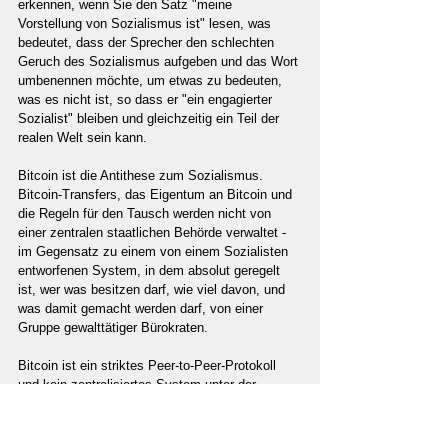
erkennen, wenn Sie den Satz "meine 
Vorstellung von Sozialismus ist" lesen, was 
bedeutet, dass der Sprecher den schlechten 
Geruch des Sozialismus aufgeben und das Wort 
umbenennen möchte, um etwas zu bedeuten, 
was es nicht ist, so dass er "ein engagierter 
Sozialist" bleiben und gleichzeitig ein Teil der 
realen Welt sein kann.
Bitcoin ist die Antithese zum Sozialismus. 
Bitcoin-Transfers, das Eigentum an Bitcoin und 
die Regeln für den Tausch werden nicht von 
einer zentralen staatlichen Behörde verwaltet - 
im Gegensatz zu einem von einem Sozialisten 
entworfenen System, in dem absolut geregelt 
ist, wer was besitzen darf, wie viel davon, und 
was damit gemacht werden darf, von einer 
Gruppe gewalttätiger Bürokraten.
Bitcoin ist ein striktes Peer-to-Peer-Protokoll 
und kein zentralisiertes System unter der 
Kontrolle willkürlicher Regeln oder falscher 
wirtschaftlicher Ideen wie Keynesianismus. In 
seinem Wesen verhält sich Bitcoin wie ein 