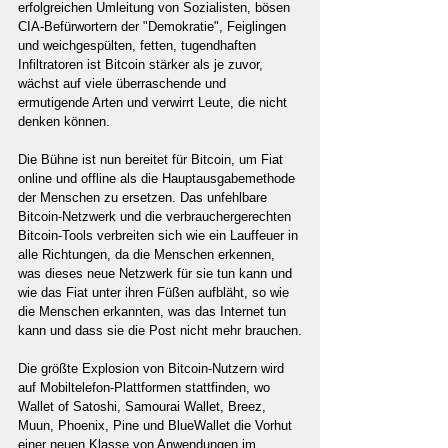
erfolgreichen Umleitung von Sozialisten, bösen 
CIA-Befürwortern der "Demokratie", Feiglingen 
und weichgespülten, fetten, tugendhaften 
Infiltratoren ist Bitcoin stärker als je zuvor, 
wächst auf viele überraschende und 
ermutigende Arten und verwirrt Leute, die nicht 
denken können.
Die Bühne ist nun bereitet für Bitcoin, um Fiat 
online und offline als die Hauptausgabemethode 
der Menschen zu ersetzen. Das unfehlbare 
Bitcoin-Netzwerk und die verbrauchergerechten 
Bitcoin-Tools verbreiten sich wie ein Lauffeuer in 
alle Richtungen, da die Menschen erkennen, 
was dieses neue Netzwerk für sie tun kann und 
wie das Fiat unter ihren Füßen aufbläht, so wie 
die Menschen erkannten, was das Internet tun 
kann und dass sie die Post nicht mehr brauchen.
Die größte Explosion von Bitcoin-Nutzern wird 
auf Mobiltelefon-Plattformen stattfinden, wo 
Wallet of Satoshi, Samourai Wallet, Breez, 
Muun, Phoenix, Pine und BlueWallet die Vorhut 
einer neuen Klasse von Anwendungen im 