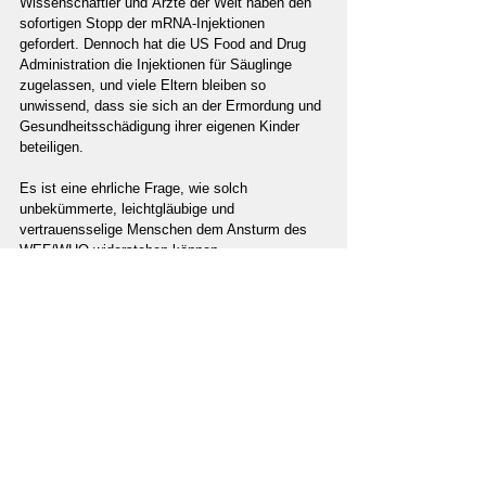
Wissenschaftler und Ärzte der Welt haben den 
sofortigen Stopp der mRNA-Injektionen 
gefordert. Dennoch hat die US Food and Drug 
Administration die Injektionen für Säuglinge 
zugelassen, und viele Eltern bleiben so 
unwissend, dass sie sich an der Ermordung und 
Gesundheitsschädigung ihrer eigenen Kinder 
beteiligen.
Es ist eine ehrliche Frage, wie solch 
unbekümmerte, leichtgläubige und 
vertrauensselige Menschen dem Ansturm des 
WEF/WHO widerstehen können.
Paul Craig Roberts
 ist ein renommierter Autor 
und Wissenschaftler und Vorsitzender des 
Instituts für politische Ökonomie. Dr. Roberts 
war zuvor Mitherausgeber und Kolumnist des 
Wall Street Journal. Er war stellvertretender 
Finanzminister für Wirtschaftspolitik während 
der Reagan-Regierung. Er schreibt regelmäßig 
für Global Research. 
Dieser Beitrag erschien zuerst auf: 