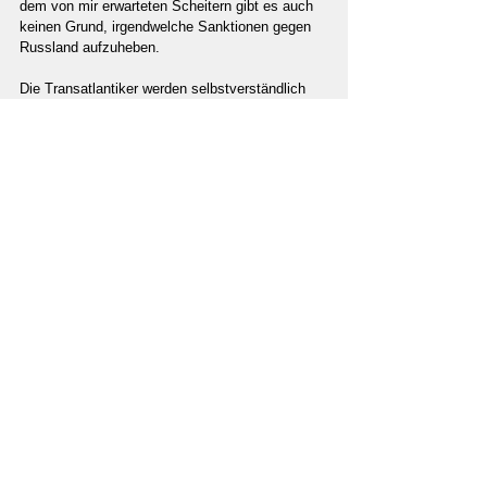
dem von mir erwarteten Scheitern gibt es auch 
keinen Grund, irgendwelche Sanktionen gegen 
Russland aufzuheben.
Die Transatlantiker werden selbstverständlich 
sagen, die Verhandlungen wären an der 
Kompromisslosigkeit Russlands gescheitert. 
Aber man habe immerhin verhindern können, 
dass die Ukraine angegriffen worden ist. Wir 
haben also Erfolg gehabt, wir haben wieder 
einmal gesiegt und können so unsere „harte“ 
Grundhaltung gegenüber Russland nur bestätigt 
und bekräftigt sehen.
Die Wahrheit ist aber, dass die Verhandlungen 
an der kompromisslosen Haltung der USA, des 
„Wertewestens“, gescheitert sind, denn von 
dieser Seite ist weder Deeskalation gewünscht, 
noch Beendigung des Sanktionsregimes. So 
wird genau diese Methodik auch in diesem Fall 
bestätigt, dass man Probleme erfindet, die es 
gar nicht gibt, um dann als strahlender Retter 
vor dem angeblichen Problem reüssieren zu 
können. Es ist ein perfides, falsches Spiel, mit 