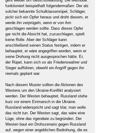
geht wieder um Gesichtswahrung. Die Methodik 
funktioniert beispielhaft folgendermaßen: Der als 
solcher bekannte Schulklassenrüpel, Schläger, 
pickt sich ein Opfer heraus und droht diesem, er 
werde ihn verprügeln, wenn er von ihm 
geschlagen werden sollte. Dass dieses Opfer 
gar nicht die Absicht hat, zuzuschlagen, spielt 
keine Rolle. Aber der Schläger kann 
anschließend seinen Status festigen, indem er 
behauptet, er wäre angegriffen worden, wenn er 
seine Drohung nicht ausgesprochen hätte. Er, 
der Rüpel, kann sich so als Friedenswahrer und 
Sieger aufführen, obwohl ein Angriff gegen ihn 
niemals geplant war.
Nach diesem Muster sollten die Aktionen des 
Westens um den Ukraine-Konflikt analysiert 
werden. Der Westen behauptet, Russland stehe 
kurz vor einem Einmarsch in die Ukraine. 
Russland widerspricht und sagt klar, man wolle 
das nicht tun. Der Westen sagt, das wäre eine 
Lüge, ohne das irgendwie zu begründen. Der 
Westen baut ein Drohszenario gegen Russland 
auf, wegen einer angeblichen Bedrohung, die es 