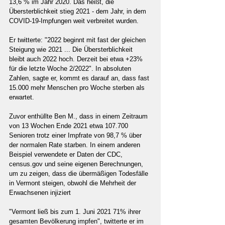
13,6 % im Jahr 2020. Das heißt, die 
Übersterblichkeit stieg 2021 - dem Jahr, in dem 
COVID-19-Impfungen weit verbreitet wurden.
Er twitterte: "2022 beginnt mit fast der gleichen 
Steigung wie 2021 ... Die Übersterblichkeit 
bleibt auch 2022 hoch. Derzeit bei etwa +23% 
für die letzte Woche 2/2022". In absoluten 
Zahlen, sagte er, kommt es darauf an, dass fast 
15.000 mehr Menschen pro Woche sterben als 
erwartet.
Zuvor enthüllte Ben M., dass in einem Zeitraum 
von 13 Wochen Ende 2021 etwa 107.700 
Senioren trotz einer Impfrate von 98,7 % über 
der normalen Rate starben. In einem anderen 
Beispiel verwendete er Daten der CDC, 
census.gov und seine eigenen Berechnungen, 
um zu zeigen, dass die übermäßigen Todesfälle 
in Vermont steigen, obwohl die Mehrheit der 
Erwachsenen injiziert
"Vermont ließ bis zum 1. Juni 2021 71% ihrer 
gesamten Bevölkerung impfen", twitterte er im 