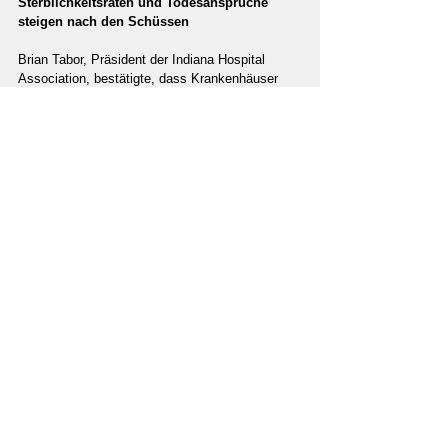
Sterblichkeitsraten und Todesansprüche 
steigen nach den Schüssen
Brian Tabor, Präsident der Indiana Hospital 
Association, bestätigte, dass Krankenhäuser 
auch weit verbreitete Krankheiten und steigende 
Sterberaten sehen. Zero Hedge berichtet:
"Brian Tabor, der Präsident der Indiana Hospital 
Association, sagte, dass Krankenhäuser im 
ganzen Bundesstaat mit Patienten "mit vielen 
verschiedenen Bedingungen" überflutet werden, 
und sagte: "Leider ist die durchschnittliche 
Gesundheit der Hoosiers während der Pandemie 
zurückgegangen".
In einem Folgeanruf sagte er, er habe keine 
Panne, die zeigt, warum so viele Menschen im 
Staat ins Krankenhaus eingeliefert werden - für 
welche Bedingungen oder Beschwerden. Aber er 
sagte, dass die von Davison zitierte 
außerordentlich hohe Sterblichkeitsrate mit dem 
übereinstimmte, was Krankenhäuser im Staat 
sehen. "Was es für mich bestätigt hat, ist, dass 