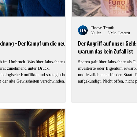
Thomas Tratnik
30. Jan.
3 Min. Lesezeit
dnung – Der Kampf um die neue
Der Angriff auf unser Geld:
warum das kein Zufall ist
ch im Umbruch. Was über Jahrzehnte als
Sparen galt über Jahrzehnte als T
 gerät zunehmend unter Druck.
investierte oder Eigentum erwarb,
deologische Konflikte und strategische
und letztlich auch für den Staat. 
in der alte Gewissheiten verschwinden
aufgekündigt. Nicht offen, nicht 
diesem Hintergrund spricht der Ökonom
technisch, bürokratisch. Es ist ei
wenn vom Brutto kaum noch Netto
wird. 1. Die neue Logik