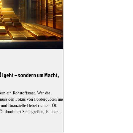
Öl geht – sondern um Macht,
dern ein Rohstoffstaat. Wer die
 muss den Fokus von Förderquoten und
 und finanzielle Hebel richten. Öl:
Öl dominiert Schlagzeilen, ist aber
: Veraltete Infrastruktur Massive
iche Risiken Mehrjährige Vorlaufzeiten Öl