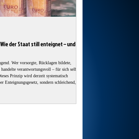
 Wie der Staat still enteignet – und
ugend. Wer vorsorgte, Rücklagen bildete,
 handelte verantwortungsvoll – für sich selbst
Dieses Prinzip wird derzeit systematisch
per Enteignungsgesetz, sondern schleichend,
ne kalte Enteignung, die viele erst bemerken,
 bleibt und aus Vermögen eine Belastung