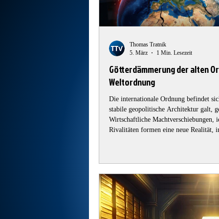
Thomas Tratnik
5. März
1 Min. Lesezeit
Götterdämmerung der alten Or
Weltordnung
Die internationale Ordnung befindet si
stabile geopolitische Architektur galt,
Wirtschaftliche Machtverschiebungen, i
Rivalitäten formen eine neue Realität, 
und neue Machtzentren entstehen. Vor 
Dr. Markus Krall in seinem Vortrag „Götterdämmerung – Der Kampf um die
neue Weltordnung“ über die tekto