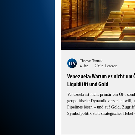
Thomas Tratnik
4. Jan.
2 Min. Lesezeit
Venezuela: Warum es nicht um 
Liquidität und Gold
Venezuela ist nicht primär ein Öl-, son
geopolitische Dynamik verstehen will,
Pipelines lösen – und auf Gold, Zugriff
Symbolpolitik statt strategischer Hebel 
aktuell kein kurzfristig nutzbares Asset
Investitionsstaus Politische und rechtl
ist kapitalintensiv, langsam