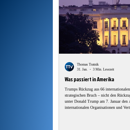
Thomas Tratnik
31. Jan.
3 Min. Lesezeit
Was passiert in Amerika
Trumps Rückzug aus 66 internationalen
strategischen Bruch – nicht den Rückz
unter Donald Trump am 7. Januar den A
internationalen Organisationen und Ver
Europa schnell vertraute Deutungen: Iso
Haushaltskürzungen. Diese Lesart greift 
Sparmanöver – es ist eine bewus