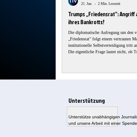
21. Jan.
2 Min. Lesezeit
Trumps „Friedensrat“: Angriff 
ihres Bankrotts?
Die diplomatische Aufregung um den 
„Friedensrat“ folgt einem vertrauten M
institutionelle Selbstverteidigung tritt
Die eigentliche Frage lautet nicht, ob 
Nationen plant – sondern warum eine s
erscheint. 1. Die UNO als sakrosankte 
voran aus Paris, verteidigen die UNO w
Unterstützung
Unterstütze unabhängigen Journal
und unsere Arbeit mit einer Spende