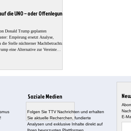
auf die UNO – oder Offenlegung
von Donald Trump geplanten
uster: Empörung ersetzt Analyse,
 an die Stelle nüchterner Machtbetrachtung.
Trump eine Alternative zur Vereinte
olche Alternative überhaupt denkbar
Fiktion Europäische Reaktionen, allen
i
New
Soziale Medien
Abon
Nach
ismus
Folgen Sie TTV Nachrichten und erhalten
E-Ma
!
Sie aktuelle Recherchen, fundierte
Analysen und exklusive Inhalte direkt auf
Ihren bevorzugten Plattformen.