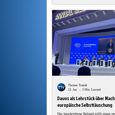
Thomas Tratnik
23. Jan.
3 Min. Lesezeit
Davos als Lehrstück über Mac
europäische Selbsttäuschung
Der beschriebene Befund trifft einen ze