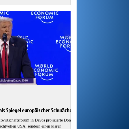
es Signal, kein r
als Spiegel europäischer Schwäche
twirtschaftsforum in Davos projizierte Donald
achtvollen USA, sondern einen klaren