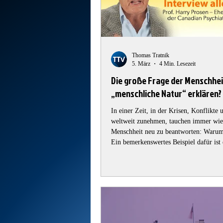
Thomas Tratnik
5. März
4 Min. Lesezeit
Die große Frage der Menschheit
„menschliche Natur“ erklären?
In einer Zeit, in der Krisen, Konflikte
weltweit zunehmen, tauchen immer wied
Menschheit neu zu beantworten: Warum verhalten wir uns so, wie wir es tun?
Ein bemerkenswertes Beispiel dafür ist
zwischen dem britischen Schauspieler
dem australischen Biologen Jeremy Grif
ambitioniertes Ziel: die Erklärung – un