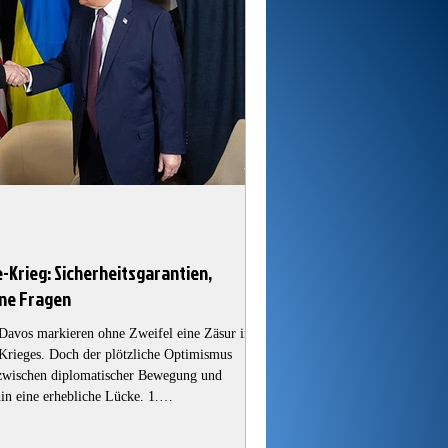
Krieg: Sicherheitsgarantien,
ene Fragen
Davos markieren ohne Zweifel eine Zäsur im
-Krieges. Doch der plötzliche Optimismus
zwischen diplomatischer Bewegung und
hin eine erhebliche Lücke. 1.
 Signal oder belastbare Zusage? Die Aussage
Sicherheitsgarantien seien „endgültig