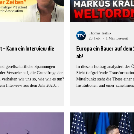
Thomas Tratnik
23. Feb.
1 Min. Lesezeit
 – Kann ein Interview die
Europa ein Bauer auf dem 
ab!
 und gesellschaftliche Spannungen
In diesem Beitrag analysiert der
er Versuche auf, die Grundfrage der
Sicht tiefgreifende Transformatio
Mittelpunkt steht die These eine
 ein Interview aus dem Jahr 2020
Institutionen und einer zunehmen
 und Radiomoderator Craig Conway und
Allianzen und wirtschaftliche Mac
fith. Das Gespräch dreht sich um ein
skizziert ein geopolitisches Szena
zwischen den USA und China als z