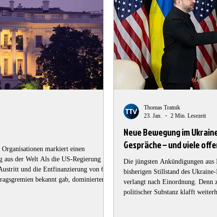
Thomas Tratnik
23. Jan.
2 Min. Lesezeit
Neue Bewegung im Ukraine-
Gespräche – und viele off
 Organisationen markiert einen
ug aus der Welt Als die US-Regierung
Die jüngsten Ankündigungen aus 
ustritt und die Entfinanzierung von 66
bisherigen Stillstand des Ukraine
tragsgremien bekannt gab, dominierten in
verlangt nach Einordnung. Denn 
lationismus, Kurzsichtigkeit,
politischer Substanz klafft weiter
zu kurz. Was sich hier vollzieht, ist kein
Sicherheitsgarantien: Politisches
von Wolodymyr Selenskyj, die US-