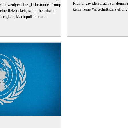
Richtungswiderspruch zur dominan
 sich weniger eine „Lehrstunde Trumps“
keine reine Wirtschaftsdarstellun
eine Reizbarkeit, seine rhetorische
Europa und multilaterale Ordnun
erigkeit, Machtpolitik von
eröffnete seine Rede mit einer m
thode: Eskalation als
erkennbar“, beschädigt durc
 Trump mit maximaler Rhetorik operiert
matischen