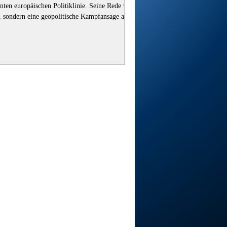
ten europäischen Politiklinie. Seine Rede war
g, sondern eine geopolitische Kampfansage an
gselemente. 1. Europa als Sündenbock Trump
artialschen Wendung: Europa sei „nicht mehr