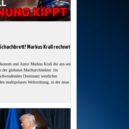
Schachbrett? Markus Krall rechnet
 Ökonom und Autor Markus Krall die aus seiner
n der globalen Machtarchitektur. Im
r schwindenden Dominanz westlicher
den multipolaren Weltordnung, in der neue
htzentren an Einfluss gewinnen. Krall
rio, in dem der strategische Wettbewerb
entraler Konfli