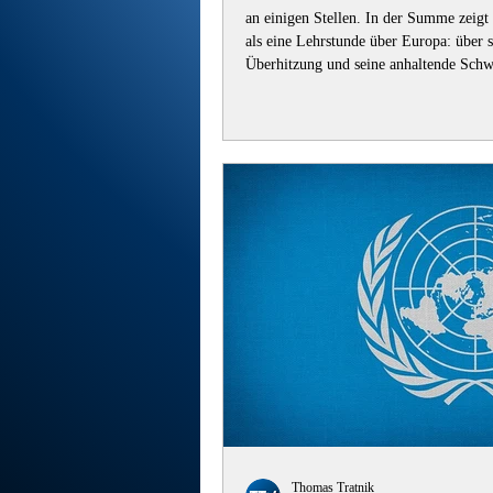
an einigen Stellen. In der Summe zeigt
als eine Lehrstunde über Europa: über s
Überhitzung und seine anhaltende Schwi
Moralrhetorik zu trennen. 1. Trumps Me
Verhandlungsvorbereitung Dass Donald
und anschließend mit begrenzten, prag
Thomas Tratnik