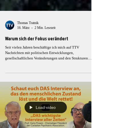
Thomas Tratnik
16. März
2 Min. Lesezeit
Warum sich der Fokus verändert
Seit vielen Jahren beschäftige ich mich auf TTV
Nachrichten mit politischen Entwicklungen,
gesellschaftlichen Veränderungen und den Strukturen
hinter medialen Narrativen. Ziel dieser Arbeit war es immer,
Ereignisse nicht nur zu berichten, sondern
Zusammenhänge sichtbar zu machen und Fragen zu
stellen, die im öffentlichen Diskurs häufig zu kurz
kommen. Analysen sind wichtig. Sie helfen, politische
Entscheidungen zu verstehen, wirtschaftliche Interessen
einzuordnen und gesellsc