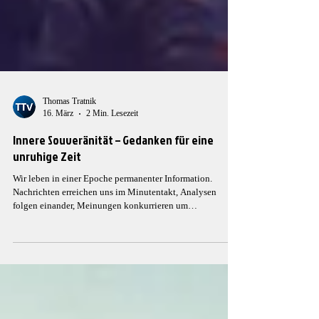
Thomas Tratnik
16. März
2 Min. Lesezeit
Innere Souveränität – Gedanken für eine
unruhige Zeit
Wir leben in einer Epoche permanenter Information.
Nachrichten erreichen uns im Minutentakt, Analysen
folgen einander, Meinungen konkurrieren um
Aufmerksamkeit. Politische Entwicklungen,
wirtschaftliche Interessen und gesellschaftliche Konflikte
prägen den öffentlichen Diskurs – oft begleitet von einer
Atmosphäre der Unsicherheit. Doch bei aller Analyse
bleibt eine grundlegende Frage häufig unbeantwortet: Was