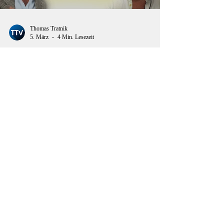
Load video
Thomas Tratnik
5. März
4 Min. Lesezeit
Die große Frage der Menschheit – Kann ein
Interview die „menschliche Natur“ erklären?
In einer Zeit, in der Krisen, Konflikte und gesellschaftliche
Spannungen weltweit zunehmen, tauchen immer wieder
Versuche auf, die Grundfrage der Menschheit neu zu
beantworten: Warum verhalten wir uns so, wie wir es tun?
Ein bemerkenswertes Beispiel dafür ist ein Interview aus
dem Jahr 2020 zwischen dem britischen Schauspieler und
Radiomoderator Craig Conway und dem australischen
Biologen Jeremy Griffith. Das Gespräch dreht sich um ein
ambitioniertes Ziel: die Erklärung – un