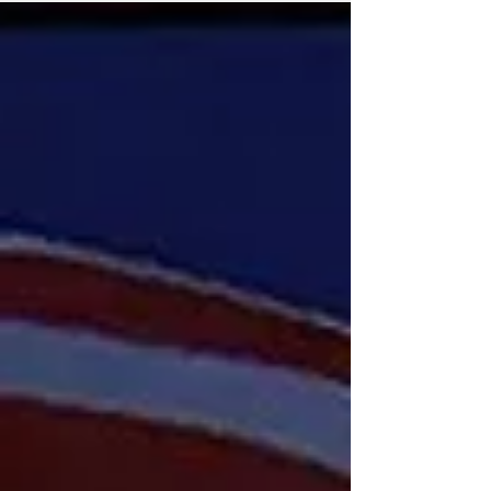
Pazifist, sondern ein hochdekorierter amerikanischer
General: Smedley Butler, zweifacher Träger der Medal of
Honor und Veteran zahlreicher militärischer Einsätze. Nach
einer langen Karriere kam Butl