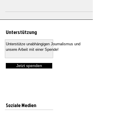
Finanzakteuren sowie globalen Gesundheitsinstitutionen
dar, wobei insbesondere potenzielle Netzwerke,
Entscheidungsprozesse und die Rolle der WHO im Kontext
pandemischer Governance und strategischer Vorbereitung
diskutiert werden. #EpsteinFiles #Pandemieplanung
#Impfstrategie #WHO #GlobaleGesundheit #Netzwerke
Unterstützung
#Governance..
Unterstütze unabhängigen Journalismus und
unsere Arbeit mit einer Spende!
Jetzt spenden
Soziale Medien
Folgen Sie TTV Nachrichten und erhalten Sie
aktuelle Recherchen, fundierte Analysen und
exklusive Inhalte direkt auf Ihren bevorzugten