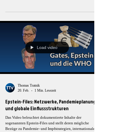
Rahmen des Conscious Resistance Network. Nach über 16
Episoden, in denen politische, wirtschaftliche und
institutionelle Machtstrukturen systematisch untersucht
wurden, richtet sich der Fokus nun auf die strategische
Endfrage der Reihe: Wer steht an der Spitze der globalen
Machtarchitektur? Der Film bündelt untersc
Load video
Thomas Tratnik
20. Feb.
1 Min. Lesezeit
Epstein-Files: Netzwerke, Pandemieplanung
und globale Einflussstrukturen
Das Video beleuchtet dokumentierte Inhalte der
sogenannten Epstein-Files und stellt deren mögliche
Bezüge zu Pandemie- und Impfstrategien, internationalen