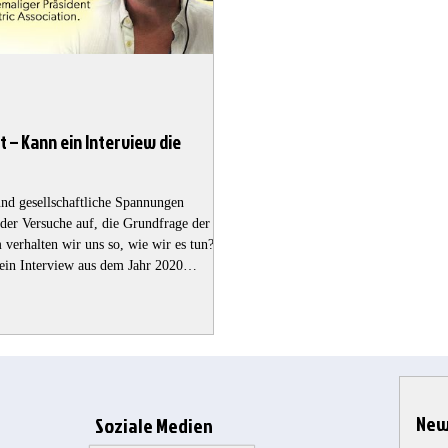
 – Kann ein Interview die
 und gesellschaftliche Spannungen
er Versuche auf, die Grundfrage der
 ein Interview aus dem Jahr 2020
 und Radiomoderator Craig Conway und
fith. Das Gespräch dreht sich um ein
New
Soziale Medien