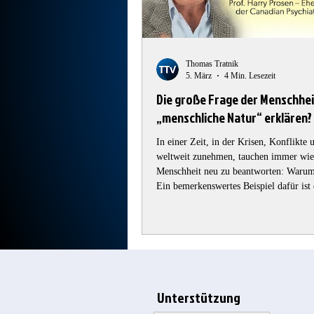
Thomas Tratnik
5. März
4 Min. Lesezeit
Die große Frage der Menschheit
„menschliche Natur“ erklären?
In einer Zeit, in der Krisen, Konflikte
weltweit zunehmen, tauchen immer wied
Menschheit neu zu beantworten: Warum verhalten wir uns so, wie wir es tun?
Ein bemerkenswertes Beispiel dafür ist
zwischen dem britischen Schauspieler
dem australischen Biologen Jeremy Grif
ambitioniertes Ziel: die Erklärung – un
Unterstützung